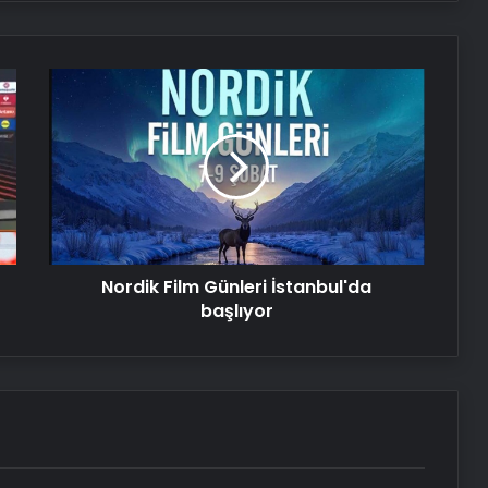
miras anavatanına getirildi
Nordik
Efes Müzesi 3500 yıllık tarihsel
Film
sürece ışık tutuyor
Günleri
İstanbul'da
başlıyor
Çocuk, Hollanda’daki müzede 50
milyon euroluk Rothko tablosuna
zarar verdi
Sinemalarda bu hafta
Nordik Film Günleri İstanbul'da
başlıyor
Bakanı Ersoy: Göbeklitepe
markalaşması gereken
ürünlerimizin başında geliyor
Türk edebiyatının usta kalemi
Kemal Tahir