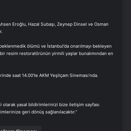
, Ahsen Eroğlu, Hazal Subaşı, Zeynep Dinsel ve Osman
r.
ın beklenmedik ölümü ve İstanbul’da onarılmayı bekleyen
bir resim restoratörünün yirmili yaşlar bunalımından en
Yunus Emre’nin basılan en eski
tasavvufi mesnevisi gün yüzüne
çıkarıldı
rinde saat 14.00’te AKM Yeşilçam Sineması’nda.
Bu hafta 13 yeni film
sinemaseverlerle buluşacak
i olarak yasal bildirimlerinizi bize iletişim sayfası
Gemi batığında 1100 yıllık kapağı
rimlerinize geri dönüş sağlanılacaktır.”
açılmamış amfora bulundu