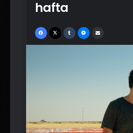
hafta
Facebook
X
Tumblr
Messenger
Email'den paylaş