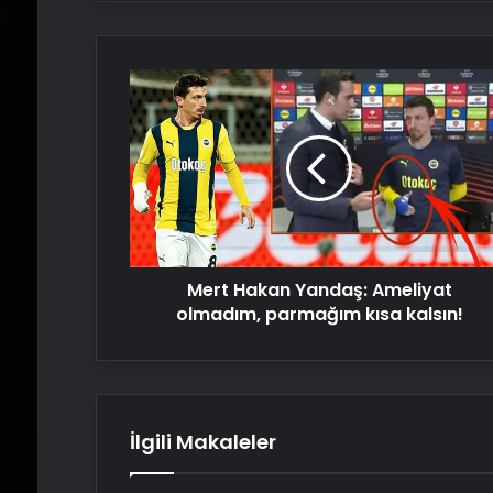
Mert
Hakan
Yandaş:
Ameliyat
olmadım,
parmağım
kısa
kalsın!
Mert Hakan Yandaş: Ameliyat
olmadım, parmağım kısa kalsın!
İlgili Makaleler