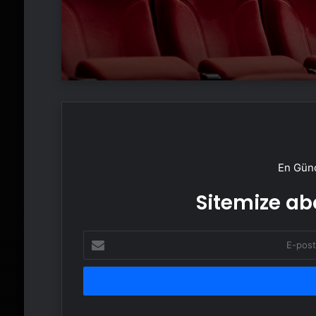
En Günc
Sitemize abo
E-
posta
adresinizi
girin