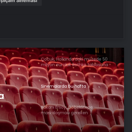
şilçam Sineması
23 yılda 13 binden fazla kültürel
miras anavatanına getirildi
Efes Müzesi 3500 yıllık tarihsel
sürece ışık tutuyor
Çocuk, Hollanda’daki müzede 50
milyon euroluk Rothko tablosuna
zarar verdi
Sinemalarda bu hafta
a
Bakanı Ersoy: Göbeklitepe
markalaşması gereken
ürünlerimizin başında geliyor