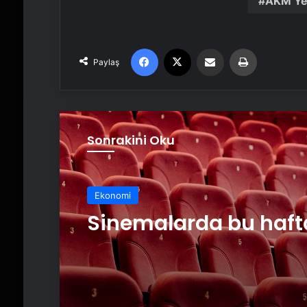
AKM Ye
Facebook
X
Email'den paylaş
Yaz
Paylaş
Sonrakini Oku
Ekonomi
Sinemalarda bu haft