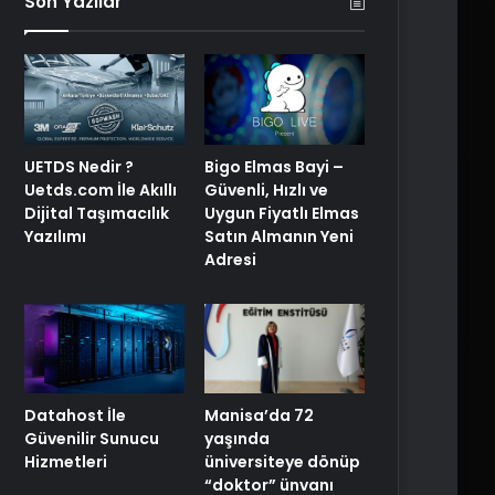
Son Yazılar
UETDS Nedir ?
Bigo Elmas Bayi –
Uetds.com İle Akıllı
Güvenli, Hızlı ve
Dijital Taşımacılık
Uygun Fiyatlı Elmas
Yazılımı
Satın Almanın Yeni
Adresi
Manisa’da 72
Datahost İle
yaşında
Güvenilir Sunucu
üniversiteye dönüp
Hizmetleri
“doktor” ünvanı