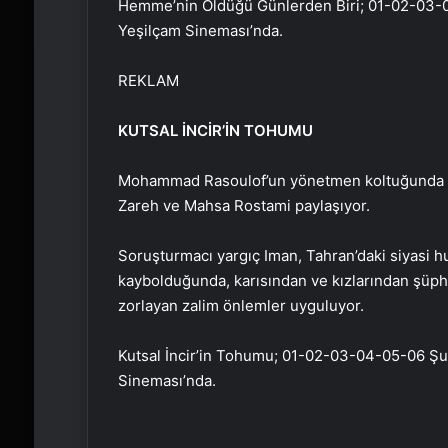
Hemme’nin Öldüğü Günlerden Biri; 01-02-03-0
Yeşilçam Sineması’nda.
REKLAM
KUTSAL İNCİR’İN TOHUMU
Mohammad Rasoulof’un yönetmen koltuğunda ot
Zareh ve Mahsa Rostami paylaşıyor.
Soruşturmacı yargıç Iman, Tahran’daki siyasi 
kaybolduğunda, karısından ve kızlarından şüphe
zorlayan zalim önlemler uyguluyor.
Kutsal İncir’in Tohumu; 01-02-03-04-05-06 Şub
Sineması’nda.