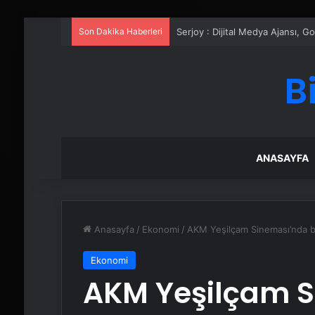
Son Dakika Haberleri
UETDS Nedir ? Uetds.com İle Akıll
B
ANASAYFA
Anasayfa
/
Ekonomi
/
AKM Yeşilçam Sineması’nda b
Ekonomi
AKM Yeşilçam S