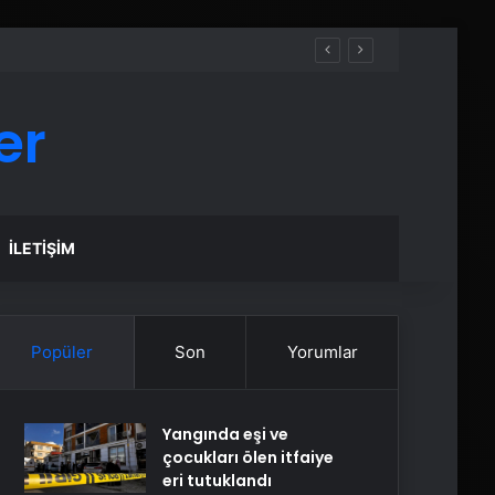
er
İLETIŞIM
Popüler
Son
Yorumlar
Yangında eşi ve
çocukları ölen itfaiye
eri tutuklandı