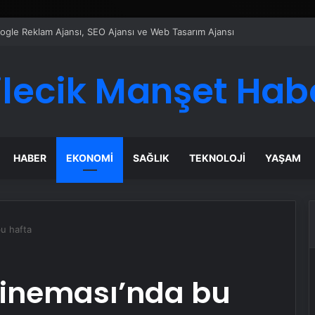
ı Dijital Taşımacılık Yazılımı
ilecik Manşet Hab
HABER
EKONOMI
SAĞLIK
TEKNOLOJI
YAŞAM
u hafta
ineması’nda bu