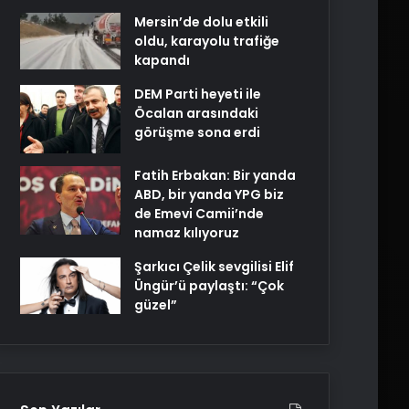
Mersin’de dolu etkili
oldu, karayolu trafiğe
kapandı
DEM Parti heyeti ile
Öcalan arasındaki
görüşme sona erdi
Fatih Erbakan: Bir yanda
ABD, bir yanda YPG biz
de Emevi Camii’nde
namaz kılıyoruz
Şarkıcı Çelik sevgilisi Elif
Üngür’ü paylaştı: “Çok
güzel”