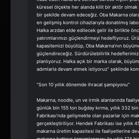
küresel ölçekte her alanda kilit bir aktör olmak 
bir şekilde devam edeceğiz. Oba Makarna olar
en gelişmiş kontrol cihazlarıyla donatılmış lab
Halka arzdan elde edilecek gelir ile birlikte önc
yatırımlarımızı güçlendirmeyi hedefliyoruz. Ürü
kapasitemizi büyütüp, Oba Makarna’nın büyüme 
güçlendireceğiz. Sürdürülebilirlik hedeflerimiz
planlıyoruz. Halka açık bir marka olarak, büy
adımlarla devam etmek istiyoruz” şeklinde kon
“Son 10 yıllık dönemde ihracat şampiyonu”
Makarna, noodle, un ve irmik alanlarında faali
günlük bin 155 ton buğday kırma, yıllık 332 bi
Fabrikası’nda gelişmekte olan pazarlar için mak
gerçekleştiriliyor. Hendek Fabrikası ise yıllık 
makarna üretim kapasitesi ile faaliyetlerine de
makarna hattının tamamlanması ile yıllık 174 bi