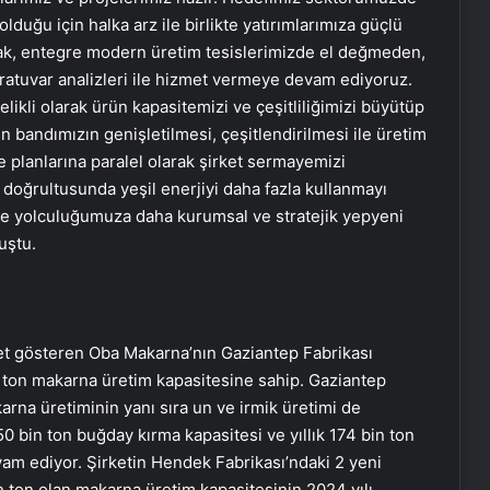
olduğu için halka arz ile birlikte yatırımlarımıza güçlü
ak, entegre modern üretim tesislerimizde el değmeden,
oratuvar analizleri ile hizmet vermeye devam ediyoruz.
elikli olarak ürün kapasitemizi ve çeşitliliğimizi büyütüp
n bandımızın genişletilmesi, çeşitlendirilmesi ile üretim
planlarına paralel olarak şirket sermayemizi
 doğrultusunda yeşil enerjiyi daha fazla kullanmayı
üme yolculuğumuza daha kurumsal ve stratejik yepyeni
uştu.
yet gösteren Oba Makarna’nın Gaziantep Fabrikası
n ton makarna üretim kapasitesine sahip. Gaziantep
arna üretiminin yanı sıra un ve irmik üretimi de
450 bin ton buğday kırma kapasitesi ve yıllık 174 bin ton
vam ediyor. Şirketin Hendek Fabrikası’ndaki 2 yeni
n ton olan makarna üretim kapasitesinin 2024 yılı