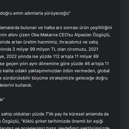
 doğru emin adımlarla yürüyeceğiz”
lamalarda bulunan ve halka arz sonrası ürün çeşitliliğini
rinin altını çizen Oba Makarna CEO’su Alpaslan Özgüçlü,
inde artan üretim hacmimiz, ihracatımız ve satış
 yılında 3 milyar 99 milyon TL olan ciromuzu, 2021
ye, 2022 yılında ise yüzde 112 artışla 11 milyar 69
 ise geçen yılın aynı dönemine göre yüzde 46 artışla 11
 ve kalite odaklı yaklaşımımızdan ödün vermeden, global
ı ve sürdürülebilir büyüme stratejimizle geleceğe doğru
lerini kullandı.
ak”
ahip oldukları yüzde 7’lik pay ile küresel anlamda da
 Özgüçlü, “Köklü şirket tarihimizde önemli bir eşiği
anlarımız ve projelerimiz hazır. Hedefimiz sektörümüzde