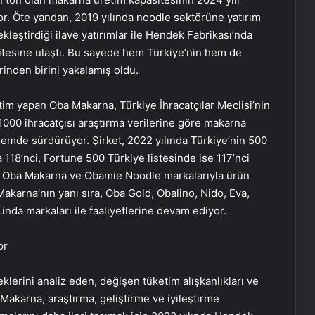
or. Öte yandan, 2019 yılında noodle sektörüne yatırım
leştirdiği ilave yatırımlar ile Hendek Fabrikası’nda
itesine ulaştı. Bu sayede hem Türkiye’nin hem de
inden birini yakalamış oldu.
tim yapan Oba Makarna, Türkiye İhracatçılar Meclisi’nin
1000 ihracatçısı araştırma verilerine göre makarna
emde sürdürüyor. Şirket, 2022 yılında Türkiye’nin 500
118’nci, Fortune 500 Türkiye listesinde ise 117’nci
rda Oba Makarna ve Obamie Noodle markalarıyla ürün
Makarna’nın yanı sıra, Oba Gold, Obalino, Nido, Eva,
inda markaları ile faaliyetlerine devam ediyor.
or
eklerini analiz eden, değişen tüketim alışkanlıkları ve
 Makarna, araştırma, geliştirme ve iyileştirme