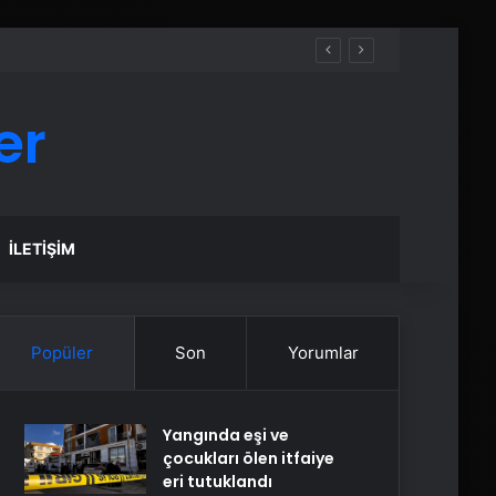
er
İLETIŞIM
Popüler
Son
Yorumlar
Yangında eşi ve
çocukları ölen itfaiye
eri tutuklandı