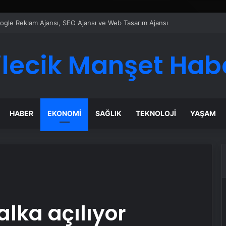
ı Dijital Taşımacılık Yazılımı
ilecik Manşet Hab
HABER
EKONOMI
SAĞLIK
TEKNOLOJI
YAŞAM
lka açılıyor