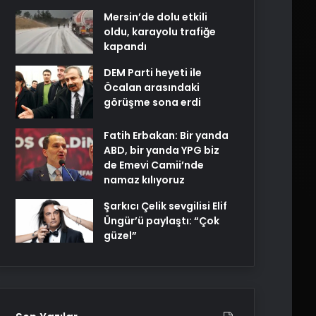
Mersin’de dolu etkili
oldu, karayolu trafiğe
kapandı
DEM Parti heyeti ile
Öcalan arasındaki
görüşme sona erdi
Fatih Erbakan: Bir yanda
ABD, bir yanda YPG biz
de Emevi Camii’nde
namaz kılıyoruz
Şarkıcı Çelik sevgilisi Elif
Üngür’ü paylaştı: “Çok
güzel”