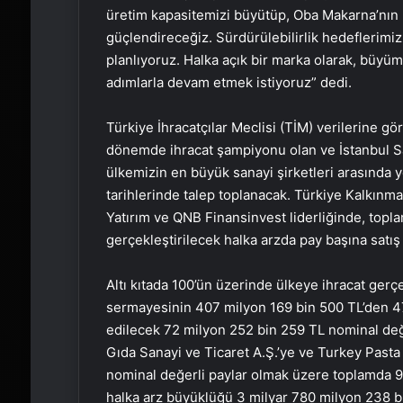
üretim kapasitemizi büyütüp, Oba Makarna’nın 
güçlendireceğiz. Sürdürülebilirlik hedeflerimiz
planlıyoruz. Halka açık bir marka olarak, büy
adımlarla devam etmek istiyoruz” dedi.
Türkiye İhracatçılar Meclisi (TİM) verilerine gö
dönemde ihracat şampiyonu olan ve İstanbul San
ülkemizin en büyük sanayi şirketleri arasında 
tarihlerinde talep toplanacak. Türkiye Kalkınm
Yatırım ve QNB Finansinvest liderliğinde, topl
gerçekleştirilecek halka arzda pay başına satış 
Altı kıtada 100’ün üzerinde ülkeye ihracat gerç
sermayesinin 407 milyon 169 bin 500 TL’den 47
edilecek 72 milyon 252 bin 259 TL nominal değe
Gıda Sanayi ve Ticaret A.Ş.’ye ve Turkey Pasta
nominal değerli paylar olmak üzere toplamda 9
halka arz büyüklüğü 3 milyar 780 milyon 238 bin