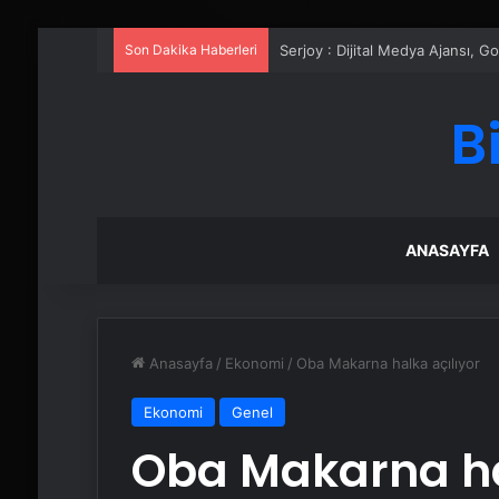
Son Dakika Haberleri
UETDS Nedir ? Uetds.com İle Akıll
B
ANASAYFA
Anasayfa
/
Ekonomi
/
Oba Makarna halka açılıyor
Ekonomi
Genel
Oba Makarna ha