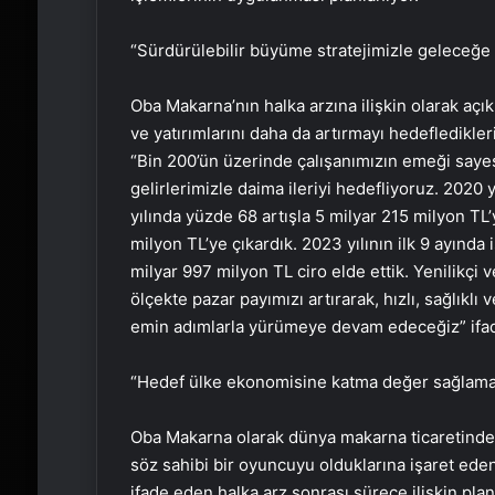
“Sürdürülebilir büyüme stratejimizle geleceğe
Oba Makarna’nın halka arzına ilişkin olarak açık
ve yatırımlarını daha da artırmayı hedefledikle
“Bin 200’ün üzerinde çalışanımızın emeği sayes
gelirlerimizle daima ileriyi hedefliyoruz. 2020
yılında yüzde 68 artışla 5 milyar 215 milyon TL’
milyon TL’ye çıkardık. 2023 yılının ilk 9 ayında
milyar 997 milyon TL ciro elde ettik. Yenilikçi
ölçekte pazar payımızı artırarak, hızlı, sağlıkl
emin adımlarla yürümeye devam edeceğiz” ifade
“Hedef ülke ekonomisine katma değer sağlam
Oba Makarna olarak dünya makarna ticaretinde s
söz sahibi bir oyuncuyu olduklarına işaret eden
ifade eden halka arz sonrası sürece ilişkin pl