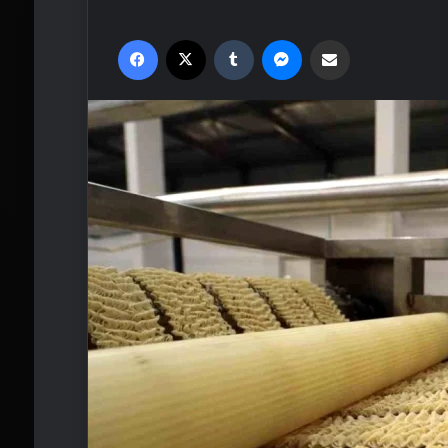
Facebook
X
Tumblr
Messenger
Email'den paylaş