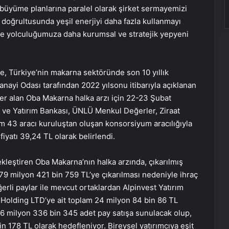
büyüme planlarına paralel olarak şirket sermayemizi
 doğrultusunda yeşil enerjiyi daha fazla kullanmayı
üme yolculuğumuza daha kurumsal ve stratejik yepyeni
re, Türkiye’nin makarna sektöründe son 10 yıllık
ayi Odası tarafından 2022 yılsonu itibarıyla açıklanan
yer alan Oba Makarna halka arzı için 22-23 Şubat
a ve Yatırım Bankası, ÜNLÜ Menkul Değerler, Ziraat
am 43 aracı kuruluştan oluşan konsorsiyum aracılığıyla
fiyatı 39,24 TL olarak belirlendi.
ekleştiren Oba Makarna’nın halka arzında, çıkarılmış
9 milyon 421 bin 759 TL’ye çıkarılması nedeniyle ihraç
rli paylar ile mevcut ortaklardan Alpinvest Yatırım
 Holding LTD’ye ait toplam 24 milyon 84 bin 86 TL
6 milyon 336 bin 345 adet pay satışa sunulacak olup,
 178 TL olarak hedefleniyor. Bireysel yatırımcıya eşit