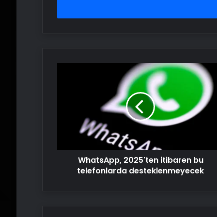
girin
WhatsApp,
2025'ten
itibaren
bu
telefonlarda
desteklenmeyecek
WhatsApp, 2025'ten itibaren bu
telefonlarda desteklenmeyecek