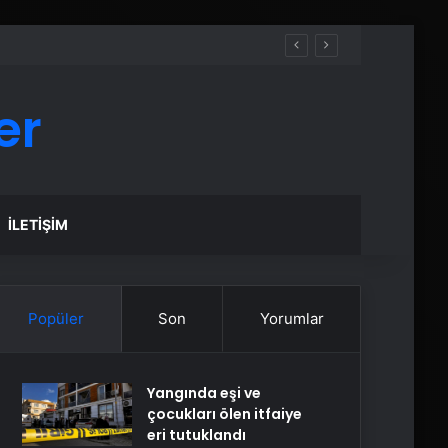
er
İLETIŞIM
Popüler
Son
Yorumlar
Yangında eşi ve
çocukları ölen itfaiye
eri tutuklandı