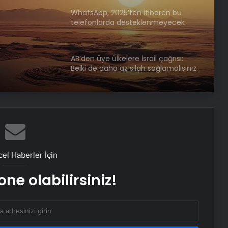
yeni
WhatsApp, 2025’ten itibaren bu
n
telefonlarda desteklenmeyecek
rda
AB’den üye ülkelere İsrail çağrısı:
Belki de daha az silah sağlamalısınız
el Haberler İçin
ne olabilirsiniz!