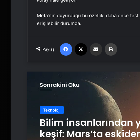
Meta’nın duyurduğu bu özellik, daha önce test a
erişilebilir durumda.
Facebook
X
Email'den paylaş
Yaz
Paylaş
Sonrakini Oku
Teknoloji
Teknoloji