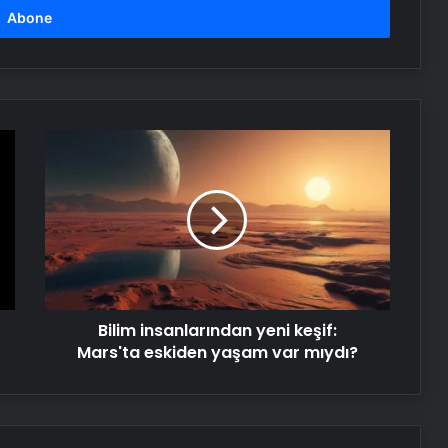
Bilim
insanlarından
yeni
keşif:
Mars'ta
eskiden
yaşam
var
mıydı?
Bilim insanlarından yeni keşif:
Mars'ta eskiden yaşam var mıydı?