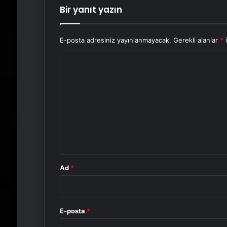
Bir yanıt yazın
E-posta adresiniz yayınlanmayacak.
Gerekli alanlar
*
i
Y
o
r
u
m
*
Ad
*
E-posta
*