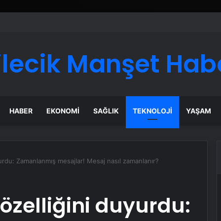
ı Dijital Taşımacılık Yazılımı
ilecik Manşet Hab
HABER
EKONOMI
SAĞLIK
TEKNOLOJI
YAŞAM
yurdu: Zamanlanmış mesajlar! Mesaj nasıl zamanlanır?
özelliğini duyurdu: