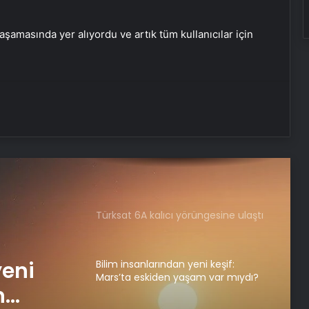
şamasında yer alıyordu ve artık tüm kullanıcılar için
Türksat 6A kalıcı yörüngesine ulaştı
Bilim insanlarından yeni keşif:
Mars’ta eskiden yaşam var mıydı?