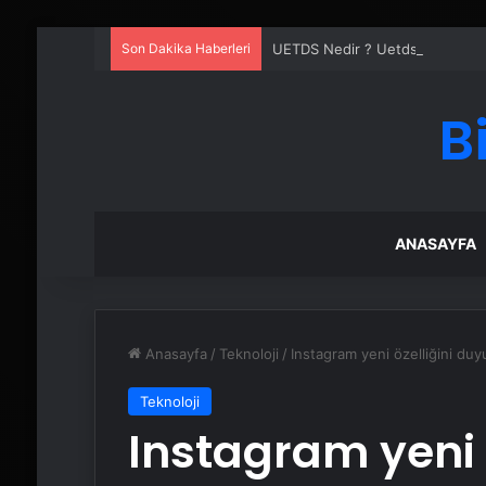
Son Dakika Haberleri
UETDS Nedir ? Uetds.com İle Akıll
B
ANASAYFA
Anasayfa
/
Teknoloji
/
Instagram yeni özelliğini du
Teknoloji
Instagram yeni 