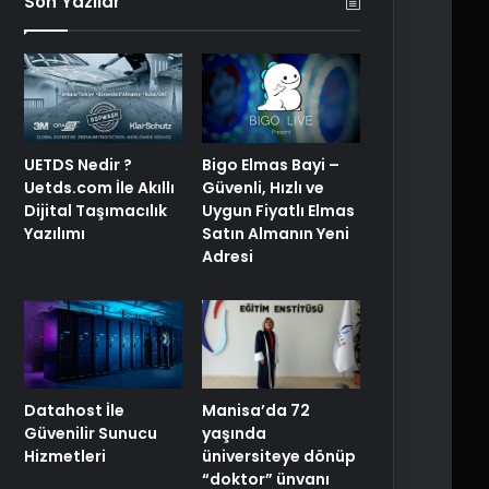
Son Yazılar
UETDS Nedir ?
Bigo Elmas Bayi –
Uetds.com İle Akıllı
Güvenli, Hızlı ve
Dijital Taşımacılık
Uygun Fiyatlı Elmas
Yazılımı
Satın Almanın Yeni
Adresi
Manisa’da 72
Datahost İle
yaşında
Güvenilir Sunucu
üniversiteye dönüp
Hizmetleri
“doktor” ünvanı