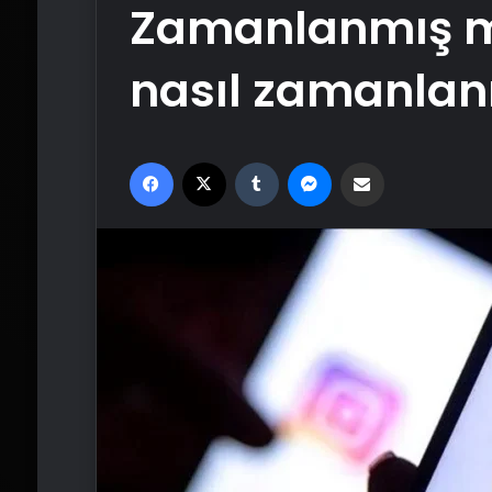
Zamanlanmış m
nasıl zamanlan
Facebook
X
Tumblr
Messenger
Email'den paylaş