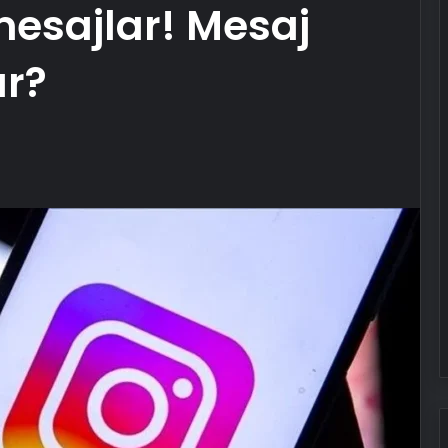
esajlar! Mesaj
ır?