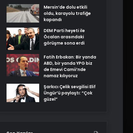
Mersin’de dolu etkili
oldu, karayolu trafiğe
kapandı
DEM Parti heyeti ile
Öcalan arasındaki
görüşme sona erdi
Fatih Erbakan: Bir yanda
ABD, bir yanda YPG biz
de Emevi Camii’nde
namaz kılıyoruz
Şarkıcı Çelik sevgilisi Elif
Üngür’ü paylaştı: “Çok
güzel”