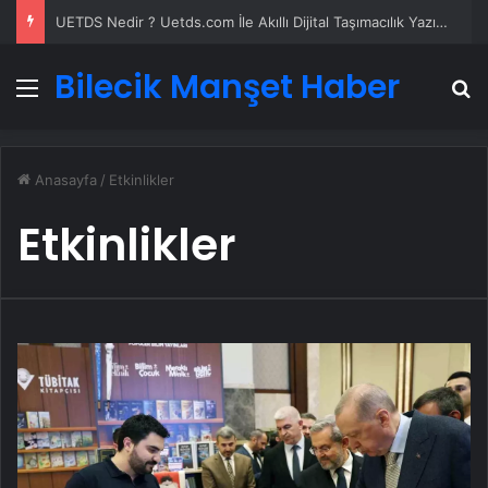
UETDS Nedir ? Uetds.com İle Akıllı Dijital Taşımacılık Yazılımı
Bilecik Manşet Haber
Menü
A
Anasayfa
/
Etkinlikler
Etkinlikler