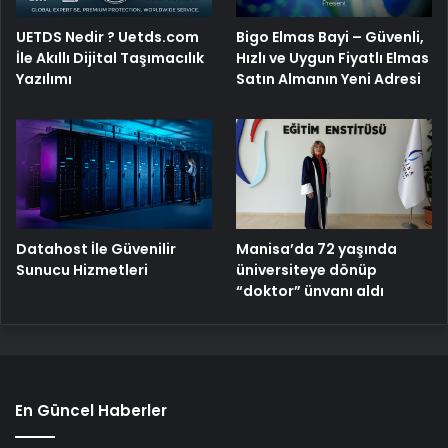
Manisa’da 72 yaşında
Datahost İle Güvenilir
üniversiteye dönüp
Sunucu Hizmetleri
“doktor” ünvanı aldı
En Güncel Haberler
Yangında eşi ve çocukları ölen itfaiye eri tutuklandı
Mersin’de dolu etkili oldu, karayolu trafiğe kapandı
DEM Parti heyeti ile Öcalan arasındaki görüşme sona
erdi