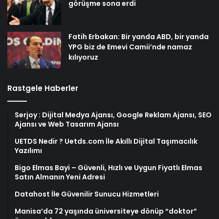
Rastgele Haberler
Serjoy : Dijital Medya Ajansı, Google Reklam Ajansı, SEO
Ajansı ve Web Tasarım Ajansı
UETDS Nedir ? Uetds.com İle Akıllı Dijital Taşımacılık
Yazılımı
Bigo Elmas Bayi – Güvenli, Hızlı ve Uygun Fiyatlı Elmas
Satın Almanın Yeni Adresi
Datahost İle Güvenilir Sunucu Hizmetleri
Manisa’da 72 yaşında üniversiteye dönüp “doktor”
ünvanı aldı
Sitemap XML
|
RSS Feed
|
Robots
|
Feed RSS
|
Feed Atom
|
Feed
Post
Copyright © 2024 Tüm Telif Hakları Saklıdır.