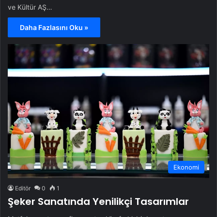
ve Kültür AŞ…
Daha Fazlasını Oku »
Ekonomi
Editör
0
1
Şeker Sanatında Yenilikçi Tasarımlar