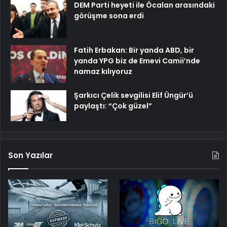
namaz kılıyoruz
Şarkıcı Çelik sevgilisi Elif Üngür’ü
paylaştı: “Çok güzel”
Son Yazılar
UETDS Nedir ? Uetds.com
Bigo Elmas Bayi – Güvenli,
İle Akıllı Dijital Taşımacılık
Hızlı ve Uygun Fiyatlı Elmas
Yazılımı
Satın Almanın Yeni Adresi