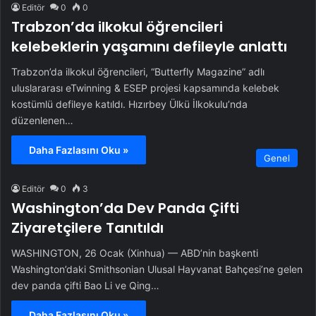
Editör
0
0
Trabzon’da ilkokul öğrencileri
kelebeklerin yaşamını defileyle anlattı
Trabzon’da ilkokul öğrencileri, “Butterfly Magazine” adlı
uluslararası eTwinning & ESEP projesi kapsamında kelebek
kostümlü defileye katıldı. Hızırbey Ülkü İlkokulu’nda
düzenlenen…
Daha Fazlasını Oku »
Genel
Editör
0
3
Washington’da Dev Panda Çifti
Ziyaretçilere Tanıtıldı
WASHINGTON, 26 Ocak (Xinhua) — ABD’nin başkenti
Washington’daki Smithsonian Ulusal Hayvanat Bahçesi’ne gelen
dev panda çifti Bao Li ve Qing…
Daha Fazlasını Oku »