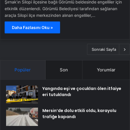
Sonraki Sayfa
Popüler
Son
Yorumlar
Yangında eşi ve çocukları ölen itfaiye
eri tutuklandı
Mersin’de dolu etkili oldu, karayolu
trafiğe kapandı
DEM Parti heyeti ile Öcalan arasındaki
görüşme sona erdi
Fatih Erbakan: Bir yanda ABD, bir
yanda YPG biz de Emevi Camii’nde