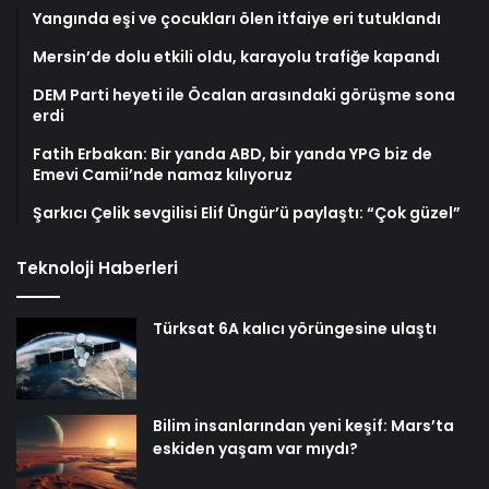
Fatih Erbakan: Bir yanda ABD, bir yanda YPG biz de
Emevi Camii’nde namaz kılıyoruz
Şarkıcı Çelik sevgilisi Elif Üngür’ü paylaştı: “Çok güzel”
Teknoloji Haberleri
Türksat 6A kalıcı yörüngesine ulaştı
Bilim insanlarından yeni keşif: Mars’ta
eskiden yaşam var mıydı?
Instagram yeni özelliğini duyurdu:
Zamanlanmış mesajlar! Mesaj nasıl
zamanlanır?
WhatsApp, 2025’ten itibaren bu