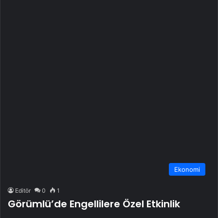
Ekonomi
Editör
0
1
Görümlü’de Engellilere Özel Etkinlik
Şırnak’ın Silopi ilçesine bağlı Görümlü beldesinde engelliler için
etkinlik düzenlendi. Görümlü Belediyesi tarafından sağlanan
araçla Silopi ilçe merkezinden alınan engelliler,…
Daha Fazlasını Oku »