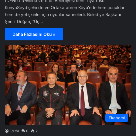
(DENİZLİ)-Merkezefendi Belediyesi Kent Tiyatrosu,
KonyaSeydişehir’de ve Ortakaraören Köyü’nde hem çocuklar
hem de yetişkinler için oyunlar sahneledi. Belediye Başkanı
Şeniz Doğan, “Üç…
Daha Fazlasını Oku »
Ekonomi
Editör
0
2