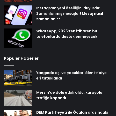
telefonlarda desteklenmeyecek
Popüler Haberler
Yangında eşi ve çocukları ölen itfaiye
eri tutuklandı
Mersin’de dolu etkili oldu, karayolu
trafiğe kapandı
DEM Parti heyeti ile Öcalan arasındaki
görüşme sona erdi
Fatih Erbakan: Bir yanda ABD, bir yanda
YPG biz de Emevi Camii’nde namaz
kılıyoruz