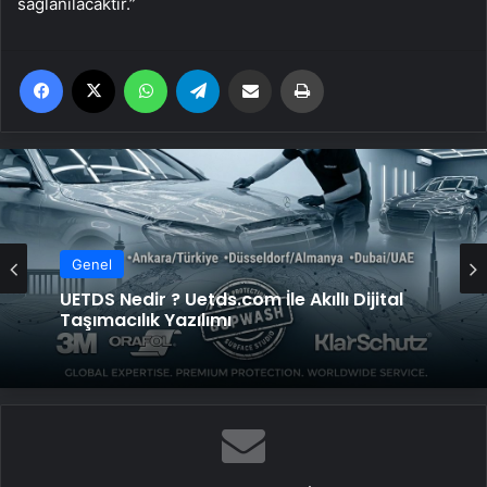
sağlanılacaktır.”
Facebook
X
WhatsApp
Telegram
Email'den paylaş
Yaz
Genel
UETDS Nedir ? Uetds.com İle Akıllı Dijital
Taşımacılık Yazılımı