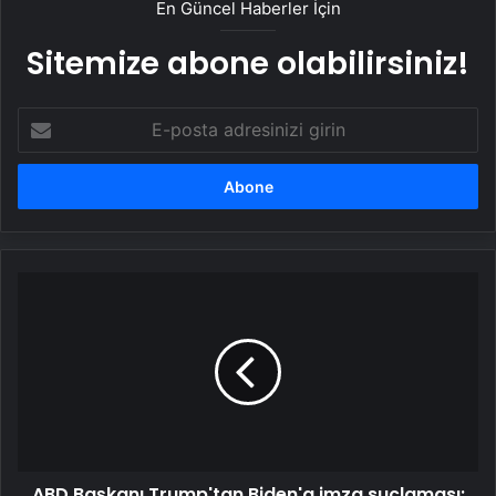
En Güncel Haberler İçin
Sitemize abone olabilirsiniz!
E-
posta
adresinizi
girin
ABD
Başkanı
Trump'tan
Biden'a
imza
suçlaması:
Adına
çıkarılan
af
ABD Başkanı Trump'tan Biden'a imza suçlaması:
kararları