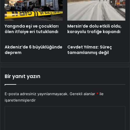
Mersin’de dolu etkili oldu,
Yangında eşi ve çocukları
karayolu trafiğe kapandı
ölen itfaiye eri tutuklandı
Akdeniz’de 6 büyüklüğünde
Cevdet Yılmaz: Süreç
deprem
tamamlanmış değil
Bir yanıt yazın
E-posta adresiniz yayınlanmayacak.
Gerekli alanlar
*
ile
işaretlenmişlerdir
Y
o
r