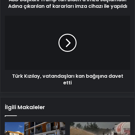
imza
Adına çıkarılan af kararları imza cihazı ile yapıldı
cihazı
ile
Türk
yapıldı
Kızılay,
vatandaşları
kan
bağışına
davet
etti
Türk Kızılay, vatandaşları kan bağışına davet
etti
İlgili Makaleler