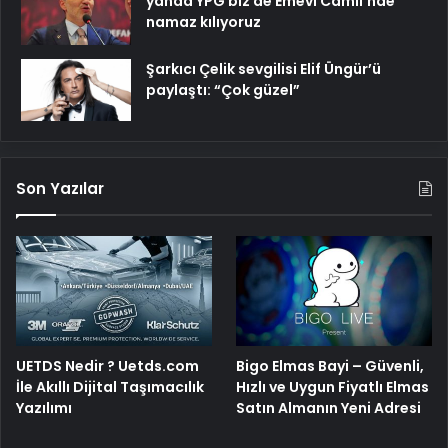
yanda YPG biz de Emevi Camii’nde
namaz kılıyoruz
Şarkıcı Çelik sevgilisi Elif Üngür’ü
paylaştı: “Çok güzel”
Son Yazılar
UETDS Nedir ? Uetds.com
Bigo Elmas Bayi – Güvenli,
İle Akıllı Dijital Taşımacılık
Hızlı ve Uygun Fiyatlı Elmas
Yazılımı
Satın Almanın Yeni Adresi