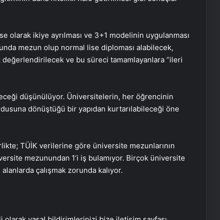
 lise olarak ikiye ayrılması ve 3+1 modelinin uygulanması
onunda mezun olup normal lise diploması alabilecek,
ak değerlendirilecek ve bu süreci tamamlayanlara “ileri
eleceği düşünülüyor. Üniversitelerin, her öğrencinin
Öğretmen atamaları için başvurular
rdusuna dönüştüğü bir yapıdan kurtarılabileceği öne
bugün başladı
rlikte; TÜİK verilerine göre üniversite mezunlarının
Asya’nın en iyi üniversitelerinde dört
iversite mezunundan 1’i iş bulamıyor. Birçok üniversite
Türk okulu ilk 100’de
ı alanlarda çalışmak zorunda kalıyor.
Yusuf Tekin: Yaz tatilinin öne
çekilmesi gündemimizde yok
i olarak yasal bildirimlerinizi bize iletişim sayfası