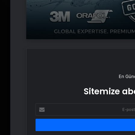
En Günc
Sitemize abo
E-
posta
adresinizi
girin