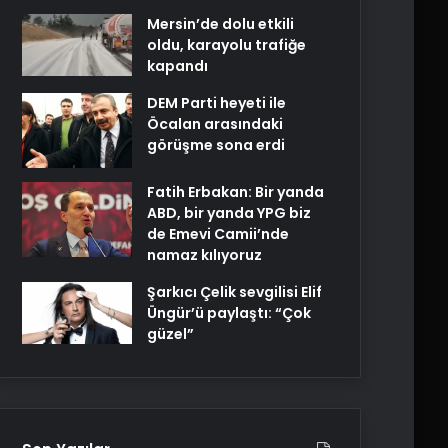
Mersin’de dolu etkili
oldu, karayolu trafiğe
kapandı
DEM Parti heyeti ile
Öcalan arasındaki
görüşme sona erdi
Fatih Erbakan: Bir yanda
ABD, bir yanda YPG biz
de Emevi Camii’nde
namaz kılıyoruz
Şarkıcı Çelik sevgilisi Elif
Üngür’ü paylaştı: “Çok
güzel”