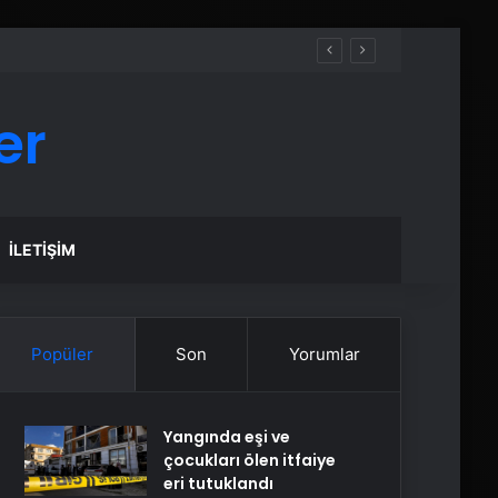
er
İLETIŞIM
Popüler
Son
Yorumlar
Yangında eşi ve
çocukları ölen itfaiye
eri tutuklandı