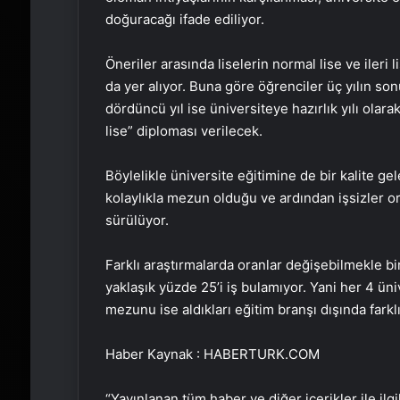
doğuracağı ifade ediliyor.
Öneriler arasında liselerin normal lise ve ileri
da yer alıyor. Buna göre öğrenciler üç yılın s
dördüncü yıl ise üniversiteye hazırlık yılı olar
lise” diploması verilecek.
Böylelikle üniversite eğitimine de bir kalite g
kolaylıkla mezun olduğu ve ardından işsizler o
sürülüyor.
Farklı araştırmalarda oranlar değişebilmekle bi
yaklaşık yüzde 25’i iş bulamıyor. Yani her 4 ün
mezunu ise aldıkları eğitim branşı dışında farkl
Haber Kaynak : HABERTURK.COM
“Yayınlanan tüm haber ve diğer içerikler ile ilgil