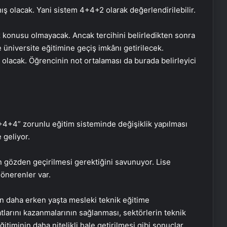
ış olacak. Yani sistem 4+4+2 olarak değerlendirilebilir.
öz konusu olmayacak. Ancak tercihini belirledikten sonra
e üniversite eğitimine geçiş imkânı getirilecek.
r olacak. Öğrencinin not ortalaması da burada belirleyici
+4+4” zorunlu eğitim sisteminde değişiklik yapılması
 geliyor.
 gözden geçirilmesi gerektiğini savunuyor. Lise
 önerenler var.
in daha erken yaşta mesleki teknik eğitime
tlarını kazanmalarının sağlanması, sektörlerin teknik
itiminin daha nitelikli hale getirilmesi gibi sonuçlar