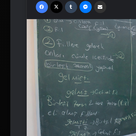
Facebook
X
Tumblr
Messenger
Email'den paylaş