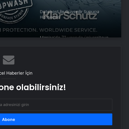
Datahost İle Güvenilir Sunucu
Hizmetleri
Manisa’da 72 yaşında üniversiteye
dönüp “doktor” ünvanı aldı
Öğretmen atamaları için başvurular
bugün başladı
el Haberler İçin
ne olabilirsiniz!
Asya’nın en iyi üniversitelerinde dört
Türk okulu ilk 100’de
Yusuf Tekin: Yaz tatilinin öne
çekilmesi gündemimizde yok