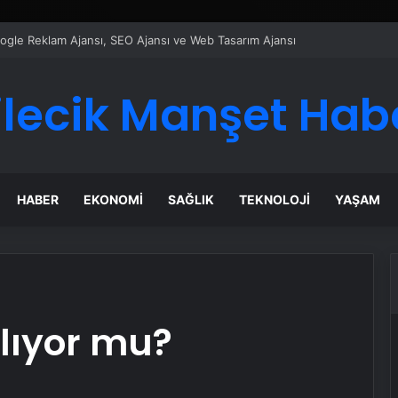
ı Dijital Taşımacılık Yazılımı
ilecik Manşet Hab
HABER
EKONOMI
SAĞLIK
TEKNOLOJI
YAŞAM
alıyor mu?