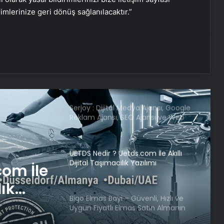
rimlerinize geri dönüş sağlanılacaktır.”
Uşak’ta öğretmen, öğrenciyi
Heimlich manevrasıyla kurtardı
Sivas’ta KKKA tanısı konulan 8
kişiden 1’i hayatını kaybetti
Serjoy : Dijital Medya Ajansı, Google
Reklam Ajansı, SEO Ajansı ve Web
Tasarım Ajansı
UETDS Nedir ? Uetds.com İle Akıllı
Dijital Taşımacılık Yazılımı
com İle
lık
Bigo Elmas Bayi – Güvenli, Hızlı ve
Uygun Fiyatlı Elmas Satın Almanın
Yeni Adresi