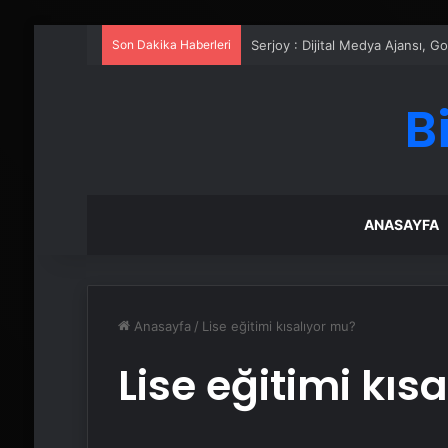
Son Dakika Haberleri
UETDS Nedir ? Uetds.com İle Akıll
B
ANASAYFA
Anasayfa
/
Lise eğitimi kısalıyor mu?
Lise eğitimi kıs