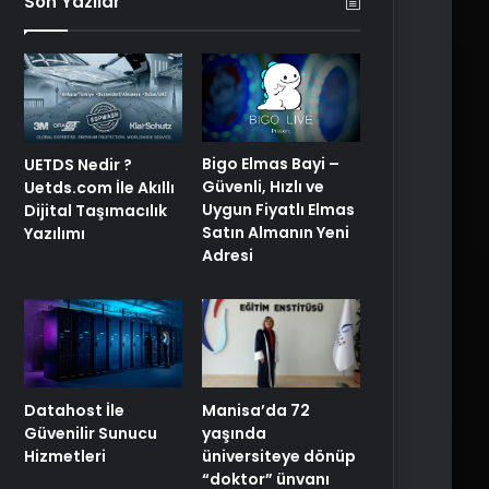
Son Yazılar
Bigo Elmas Bayi –
UETDS Nedir ?
Güvenli, Hızlı ve
Uetds.com İle Akıllı
Uygun Fiyatlı Elmas
Dijital Taşımacılık
Satın Almanın Yeni
Yazılımı
Adresi
Manisa’da 72
Datahost İle
yaşında
Güvenilir Sunucu
üniversiteye dönüp
Hizmetleri
“doktor” ünvanı