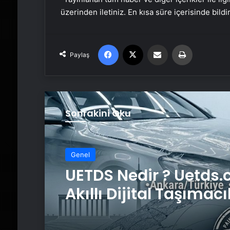
üzerinden iletiniz. En kısa süre içerisinde bildi
Facebook
X
Email'den paylaş
Yaz
Paylaş
Sonrakini Oku
Genel
UETDS Nedir ? Uetds.
Akıllı Dijital Taşımacı
Yazılımı