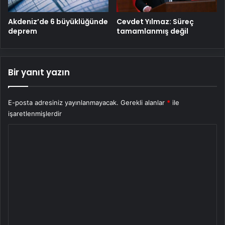
Cevdet Yılmaz: Süreç
Akdeniz’de 6 büyüklüğünde
tamamlanmış değil
deprem
Bir yanıt yazın
E-posta adresiniz yayınlanmayacak.
Gerekli alanlar
*
ile
işaretlenmişlerdir
Y
o
r
u
m
*