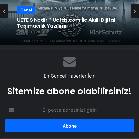
Genel
UETDS Nedir ? Uetds.com İle Akıllı Dijital
Taşımacılık Yazılımı
En Güncel Haberler İçin
Sitemize abone olabilirsiniz!
E-
posta
adresinizi
girin