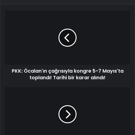
PKK:
Öcalan'ın
çağrısıyla
kongre
5-
7
Mayıs'ta
toplandı!
Tarihi
PKK: Öcalan'ın çağrısıyla kongre 5-7 Mayıs'ta
bir
karar
toplandı! Tarihi bir karar alındı!
alındı!
"Bu
davete
de
icabet
etmeyeceğim"