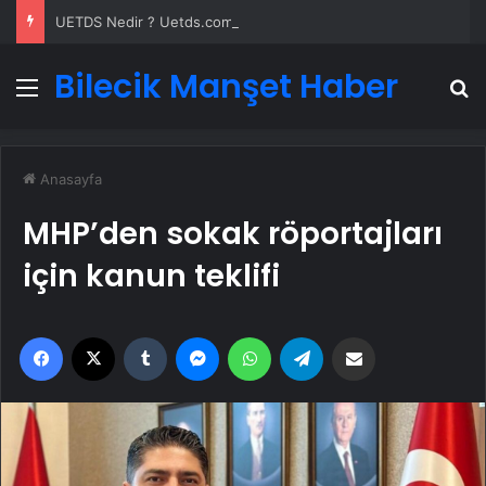
UETDS Nedir ? Uetds.com İle Akıllı Dijital Taşımacılık Yazılımı
Bilecik Manşet Haber
Menü
A
Anasayfa
MHP’den sokak röportajları
için kanun teklifi
Facebook
X
Tumblr
Messenger
WhatsApp
Telegram
Email'den paylaş