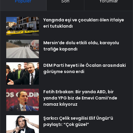
Popüler
Son
Yorumlar
Yangında eşi ve çocukları ölen itfaiye
eri tutuklandı
Mersin’de dolu etkili oldu, karayolu
trafiğe kapandı
DEM Parti heyeti ile Öcalan arasındaki
görüşme sona erdi
Fatih Erbakan: Bir yanda ABD, bir
yanda YPG biz de Emevi Camii’nde
namaz kılıyoruz
Şarkıcı Çelik sevgilisi Elif Üngür’ü
paylaştı: “Çok güzel”