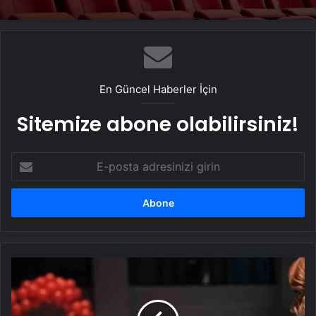
En Güncel Haberler İçin
Sitemize abone olabilirsiniz!
E-
posta
adresinizi
girin
Nilüfer
Belediyesi'nden
Sevgililer
Günü'ne