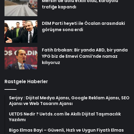
Mersin’de dolu etkili oldu, karayolu
trafiğe kapandı
DEM Parti heyeti ile Öcalan arasındaki
görüşme sona erdi
Fatih Erbakan: Bir yanda ABD, bir yanda
YPG biz de Emevi Camii’nde namaz
kılıyoruz
Rastgele Haberler
Serjoy : Dijital Medya Ajansı, Google Reklam Ajansı, SEO
Ajansı ve Web Tasarım Ajansı
UETDS Nedir ? Uetds.com İle Akıllı Dijital Taşımacılık
Yazılımı
Bigo Elmas Bayi – Güvenli, Hızlı ve Uygun Fiyatlı Elmas