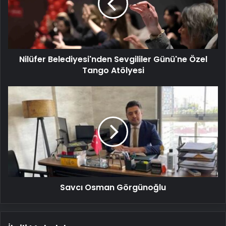
Özel
Tango
Atölyesi
Nilüfer Belediyesi'nden Sevgililer Günü'ne Özel
Tango Atölyesi
Savcı
Osman
Görgünoğlu
Savcı Osman Görgünoğlu