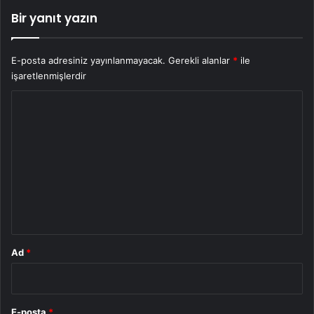
Bir yanıt yazın
E-posta adresiniz yayınlanmayacak.
Gerekli alanlar
*
ile
işaretlenmişlerdir
Y
o
r
u
m
*
Ad
*
E-posta
*