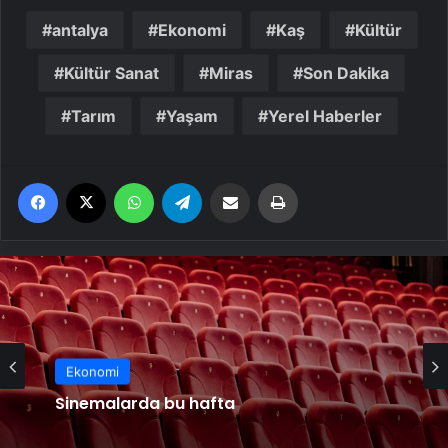
antalya
Ekonomi
Kaş
Kültür
Kültür Sanat
Miras
Son Dakika
Tarım
Yaşam
Yerel Haberler
Facebook
X
WhatsApp
Telegram
Email'den paylaş
Yaz
Ekonomi
Sinemalarda bu hafta