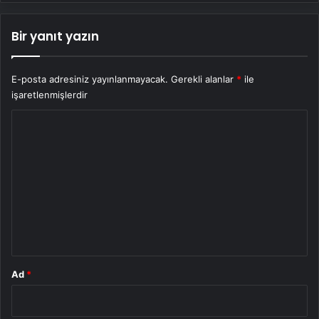
Bir yanıt yazın
E-posta adresiniz yayınlanmayacak.
Gerekli alanlar
*
ile
işaretlenmişlerdir
Y
o
r
u
m
*
Ad
*