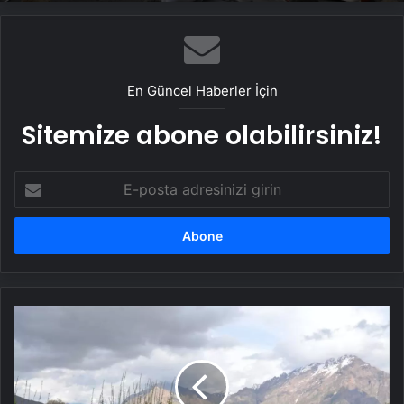
En Güncel Haberler İçin
Sitemize abone olabilirsiniz!
E-
posta
adresinizi
girin
Hakkari'de
Kadınlara
Safran
Eğitimi