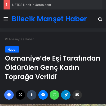
UETDS Nedir ? Uetds.com İle Akıllı Dijital Taşımacılık Yazılımı
Bilecik Manşet Haber
Menü
A
Anasayfa
/
Haber
Haber
Osmaniye’de Eşi Tarafından
Öldürülen Genç Kadın
Toprağa Verildi
Facebook
X
Tumblr
Messenger
WhatsApp
Telegram
Email'den paylaş