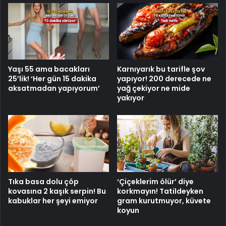
Yaşı 55 ama bacakları
Karnıyarık bu tarifle şov
25’lik! ‘Her gün 15 dakika
yapıyor! 200 derecede ne
aksatmadan yapıyorum’
yağ çekiyor ne mide
yakıyor
‘Çiçeklerim ölür’ diye
Tıka basa dolu çöp
korkmayın! Tatildeyken
kovasına 2 kaşık serpin! Bu
gram kurutmuyor, küvete
kabuklar her şeyi emiyor
koyun