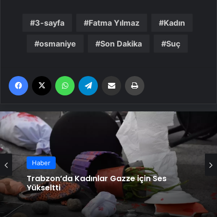
3-sayfa
Fatma Yılmaz
Kadın
osmaniye
Son Dakika
Suç
Facebook
X
WhatsApp
Telegram
Email'den paylaş
Yaz
Haber
Trabzon’da Kadınlar Gazze için Ses
Yükseltti