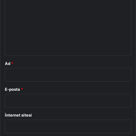
o
r
u
m
*
Ad
*
E-posta
*
İnternet sitesi