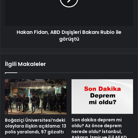
Rubio
ile
görüştü
Hakan Fidan, ABD Dışişleri Bakanı Rubio ile
görüştü
İlgili Makaleler
Son dakika deprem mi
Boğaziçi Üniversitesi’ndeki
oldu? Az önce deprem
olaylara ilişkin açıklama: 13
nerede oldu? İstanbul,
polis yaralandı, 97 gözaltı
Ankara, İzmir ve il il AFAD