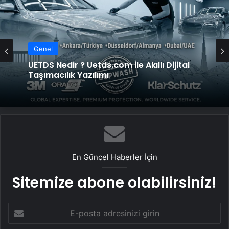
Genel
Genel
UETDS Nedir ? Uetds.com İle Akıllı Dijital
Taşımacılık Yazılımı
Bigo Elmas Bayi – Güvenli, Hızlı ve Uygun
Fiyatlı Elmas Satın Almanın Yeni Adresi
En Güncel Haberler İçin
Sitemize abone olabilirsiniz!
E-
posta
adresinizi