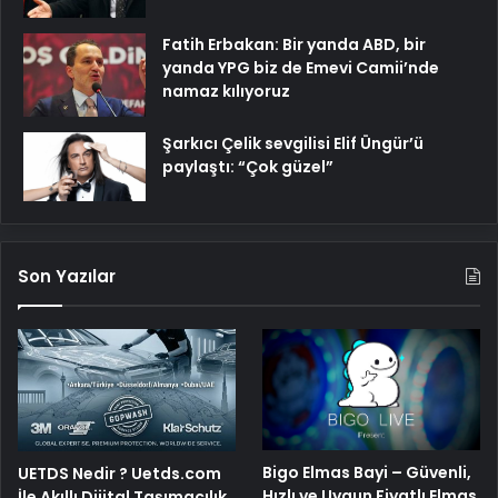
Fatih Erbakan: Bir yanda ABD, bir
yanda YPG biz de Emevi Camii’nde
namaz kılıyoruz
Şarkıcı Çelik sevgilisi Elif Üngür’ü
paylaştı: “Çok güzel”
Son Yazılar
Bigo Elmas Bayi – Güvenli,
UETDS Nedir ? Uetds.com
Hızlı ve Uygun Fiyatlı Elmas
İle Akıllı Dijital Taşımacılık