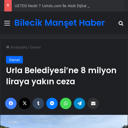
UETDS Nedir ? Uetds.com İle Akıllı Dijital Taşımacılık Yazılımı
Bilecik Manşet Haber
Menü
A
Anasayfa
/
Genel
Genel
Urla Belediyesi’ne 8 milyon
liraya yakın ceza
Facebook
X
Tumblr
Messenger
WhatsApp
Telegram
Email'den paylaş