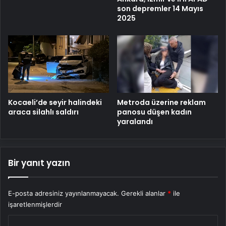
son depremler 14 Mayıs
2025
Metroda üzerine reklam
Kocaeli’de seyir halindeki
panosu düşen kadın
araca silahlı saldırı
yaralandı
Bir yanıt yazın
E-posta adresiniz yayınlanmayacak.
Gerekli alanlar
*
ile
işaretlenmişlerdir
Y