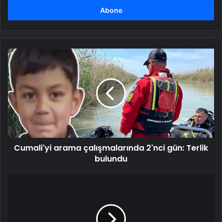
girin
Cumali'yi
arama
çalışmalarında
2'nci
gün:
Terlik
bulundu
Cumali'yi arama çalışmalarında 2'nci gün: Terlik
bulundu
Hakan
Fidan,
ABD
Dışişleri
Bakanı