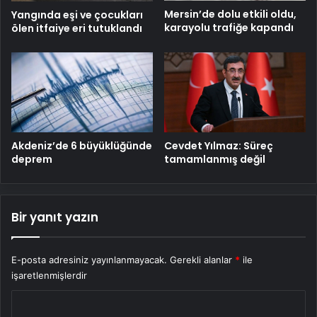
Mersin’de dolu etkili oldu,
Yangında eşi ve çocukları
karayolu trafiğe kapandı
ölen itfaiye eri tutuklandı
Cevdet Yılmaz: Süreç
Akdeniz’de 6 büyüklüğünde
tamamlanmış değil
deprem
Bir yanıt yazın
E-posta adresiniz yayınlanmayacak.
Gerekli alanlar
*
ile
işaretlenmişlerdir
Y