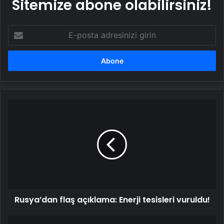
Sitemize abone olabilirsiniz!
E-
posta
adresinizi
girin
Rusya’dan
flaş
açıklama:
Enerji
tesisleri
vuruldu!
Rusya’dan flaş açıklama: Enerji tesisleri vuruldu!
Kanada’da