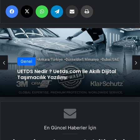
Facebook
X
WhatsApp
Telegram
Email'den paylaş
Yaz
Genel
UETDS Nedir ? Uetds.com İle Akıllı Dijital
Taşımacılık Yazılımı
En Güncel Haberler İçin