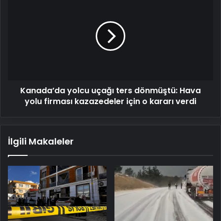
yolcu
uçağı
ters
dönmüştü:
Hava
yolu
firması
kazazedeler
Kanada’da yolcu uçağı ters dönmüştü: Hava
için
o
yolu firması kazazedeler için o kararı verdi
kararı
verdi
İlgili Makaleler