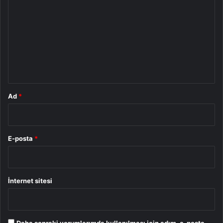
o
r
u
m
*
Ad
*
E-posta
*
İnternet sitesi