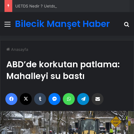
UETDS Nedir ? Uetds.com İle Akıllı Dijital Taşımacılık Yazılımı
Bilecik Manşet Haber
Menü
A
Anasayfa
ABD’de korkutan patlama:
Mahalleyi su bastı
Facebook
X
Tumblr
Messenger
WhatsApp
Telegram
Email'den paylaş