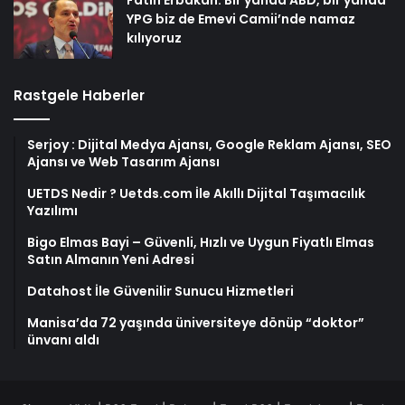
Fatih Erbakan: Bir yanda ABD, bir yanda
YPG biz de Emevi Camii’nde namaz
kılıyoruz
Rastgele Haberler
Serjoy : Dijital Medya Ajansı, Google Reklam Ajansı, SEO
Ajansı ve Web Tasarım Ajansı
UETDS Nedir ? Uetds.com İle Akıllı Dijital Taşımacılık
Yazılımı
Bigo Elmas Bayi – Güvenli, Hızlı ve Uygun Fiyatlı Elmas
Satın Almanın Yeni Adresi
Datahost İle Güvenilir Sunucu Hizmetleri
Manisa’da 72 yaşında üniversiteye dönüp “doktor”
ünvanı aldı