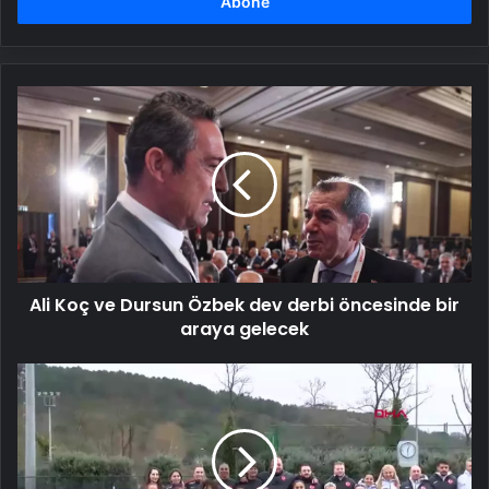
girin
Ali
Koç
ve
Dursun
Özbek
dev
derbi
öncesinde
bir
Ali Koç ve Dursun Özbek dev derbi öncesinde bir
araya
gelecek
araya gelecek
A
Milli
Kadın
Futbol
Takımı,
İrlanda