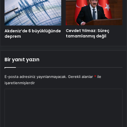
Cevdet Yılmaz: Süreç
Akdeniz’de 6 büyüklüğünde
tamamlanmış değil
deprem
Bir yanıt yazın
E-posta adresiniz yayınlanmayacak.
Gerekli alanlar
*
ile
işaretlenmişlerdir
Y
o
r
u
m