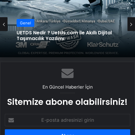
Genel
UETDS Nedir ? Uetds.com İle Akıllı Dijital
Taşımacılık Yazılımı
En Güncel Haberler İçin
Sitemize abone olabilirsiniz!
E-
posta
adresinizi