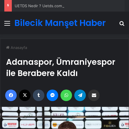
UETDS Nedir ? Uetds.com İle Akıllı Dijital Taşımacılık Yazılımı
Bilecik Manşet Haber
Menü
A
Anasayfa
Adanaspor, Ümraniyespor
ile Berabere Kaldı
Facebook
X
Tumblr
Messenger
WhatsApp
Telegram
Email'den paylaş