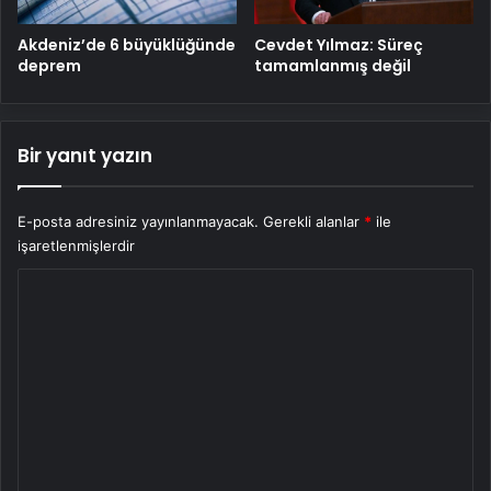
Cevdet Yılmaz: Süreç
Akdeniz’de 6 büyüklüğünde
tamamlanmış değil
deprem
Bir yanıt yazın
E-posta adresiniz yayınlanmayacak.
Gerekli alanlar
*
ile
işaretlenmişlerdir
Y
o
r
u
m
*