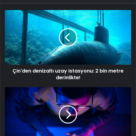
Çin'den
denizaltı
uzay
istasyonu: 2
bin
metre
derinlikte!
Çin'den denizaltı uzay istasyonu: 2 bin metre
derinlikte!
Ãinli
teknoloji
Åirketlerinde
yarÄ±Å
kÄ±zÄ±ÅtÄ±