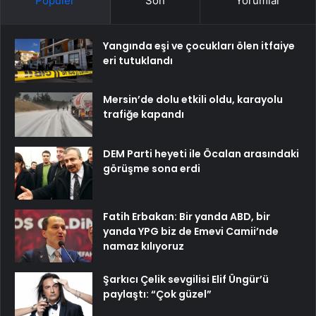
Popüler
Son
Yorumlar
Yangında eşi ve çocukları ölen itfaiye
eri tutuklandı
Mersin’de dolu etkili oldu, karayolu
trafiğe kapandı
DEM Parti heyeti ile Öcalan arasındaki
görüşme sona erdi
Fatih Erbakan: Bir yanda ABD, bir
yanda YPG biz de Emevi Camii’nde
namaz kılıyoruz
Şarkıcı Çelik sevgilisi Elif Üngür’ü
paylaştı: “Çok güzel”