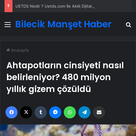
UETDS Nedir ? Uetds.com İle Akıllı Dijital Taşımacılık Yazılımı
Bilecik Manşet Haber
Menü
A
Anasayfa
Ahtapotların cinsiyeti nasıl
belirleniyor? 480 milyon
yıllık gizem çözüldü
Facebook
X
Tumblr
Messenger
WhatsApp
Telegram
Email'den paylaş