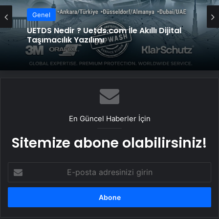
Genel
UETDS Nedir ? Uetds.com İle Akıllı Dijital
Genel
Taşımacılık Yazılımı
Bigo Elmas Bayi – Güvenli, Hızlı ve Uygun
Fiyatlı Elmas Satın Almanın Yeni Adresi
En Güncel Haberler İçin
Sitemize abone olabilirsiniz!
E-
posta
adresinizi
girin