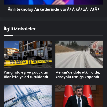
Ãinli teknoloji Åirketlerinde yarÄ±Å kÄ±zÄ±ÅtÄ±
İlgili Makaleler
Mersin’de dolu etkili oldu,
Yangında eşi ve çocukları
karayolu trafiğe kapandı
ölen itfaiye eri tutuklandı