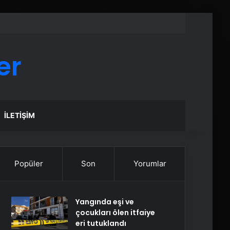
er
İLETIŞIM
Popüler
Son
Yorumlar
Yangında eşi ve
çocukları ölen itfaiye
eri tutuklandı