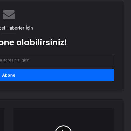
Cevdet Yılmaz: Süreç
tamamlanmış değil
el Haberler İçin
ne olabilirsiniz!
Zabıtanın yakaladığı dilencinin
üzerinden 50 bin TL çıktı
NATO
Genel
Sekreteri
Rutte'den