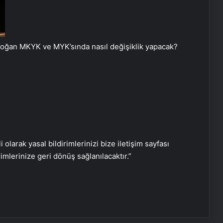
oğan MKYK ve MYK’sında nasıl değişiklik yapacak?
Serjoy : Dijital Medya Ajansı, Google
Reklam Ajansı, SEO Ajansı ve Web
i olarak yasal bildirimlerinizi bize iletişim sayfası
Tasarım Ajansı
rimlerinize geri dönüş sağlanılacaktır.”
UETDS Nedir ? Uetds.com İle Akıllı
Dijital Taşımacılık Yazılımı
Bigo Elmas Bayi – Güvenli, Hızlı ve