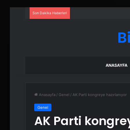
Son Dakika Haberleri
B
ANASAYFA
Anasayfa
/
Genel
/
AK Parti kongreye hazırlanıyor
Genel
AK Parti kongre