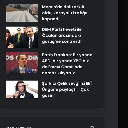
Mersin’de dolu etkili
oldu, karayolu trafiğe
kapandı
DEM Parti heyeti ile
Öcalan arasındaki
görüşme sona erdi
Fatih Erbakan: Bir yanda
ABD, bir yanda YPG biz
de Emevi Camii’nde
namaz kılıyoruz
Şarkıcı Çelik sevgilisi Elif
Üngür’ü paylaştı: “Çok
güzel”