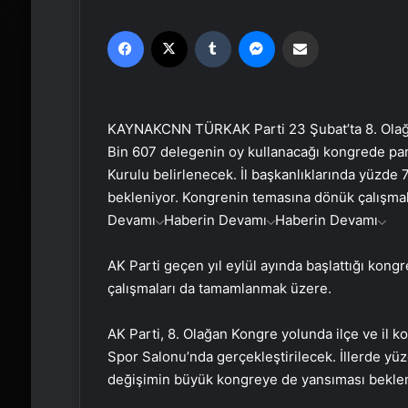
Facebook
X
Tumblr
Messenger
Email'den paylaş
KAYNAK
CNN TÜRK
AK Parti 23 Şubat’ta 8. Ol
Bin 607 delegenin oy kullanacağı kongrede par
Kurulu belirlenecek. İl başkanlıklarında yüzde
bekleniyor. Kongrenin temasına dönük çalışma
Devamı
Haberin Devamı
Haberin Devamı
AK Parti geçen yıl eylül ayında başlattığı kong
çalışmaları da tamamlanmak üzere.
AK Parti, 8. Olağan Kongre yolunda ilçe ve il 
Spor Salonu’nda gerçekleştirilecek. İllerde yü
değişimin büyük kongreye de yansıması beklen