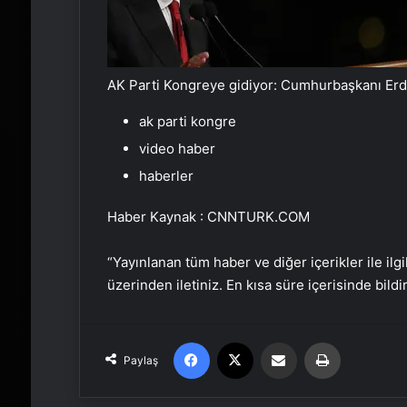
AK Parti Kongreye gidiyor: Cumhurbaşkanı Erd
ak parti kongre
video haber
haberler
Haber Kaynak : CNNTURK.COM
“Yayınlanan tüm haber ve diğer içerikler ile ilgil
üzerinden iletiniz. En kısa süre içerisinde bildi
Facebook
X
Email'den paylaş
Yaz
Paylaş