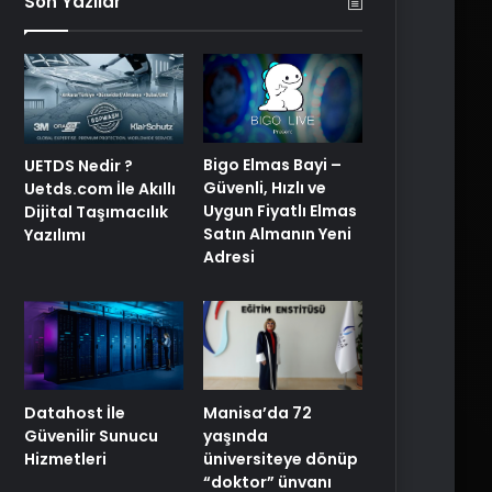
Son Yazılar
Bigo Elmas Bayi –
UETDS Nedir ?
Güvenli, Hızlı ve
Uetds.com İle Akıllı
Uygun Fiyatlı Elmas
Dijital Taşımacılık
Satın Almanın Yeni
Yazılımı
Adresi
Manisa’da 72
Datahost İle
yaşında
Güvenilir Sunucu
üniversiteye dönüp
Hizmetleri
“doktor” ünvanı