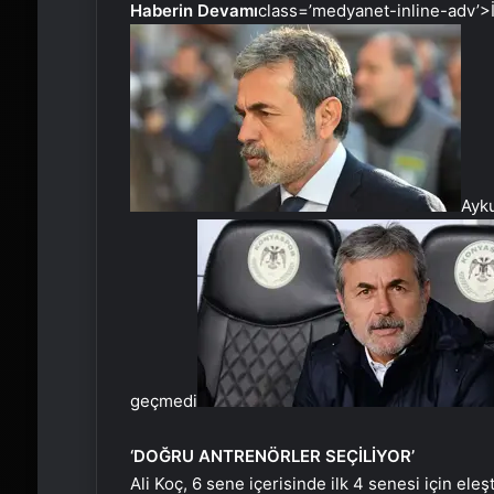
Haberin Devamı
class=’medyanet-inline-adv’>
Ayk
geçmedi
‘DOĞRU ANTRENÖRLER SEÇİLİYOR’
Ali Koç, 6 sene içerisinde ilk 4 senesi için eleşt