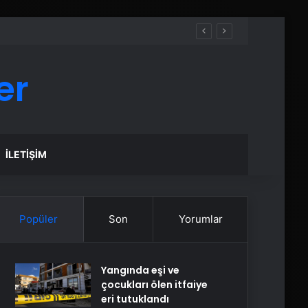
er
İLETIŞIM
Popüler
Son
Yorumlar
Yangında eşi ve
çocukları ölen itfaiye
eri tutuklandı