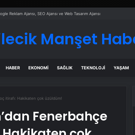
ı Dijital Taşımacılık Yazılımı
ilecik Manşet Hab
HABER
EKONOMI
SAĞLIK
TEKNOLOJI
YAŞAM
ç itirafı: Hakikaten çok üzüldüm!
’dan Fenerbahçe
ı: Hakikaten çok