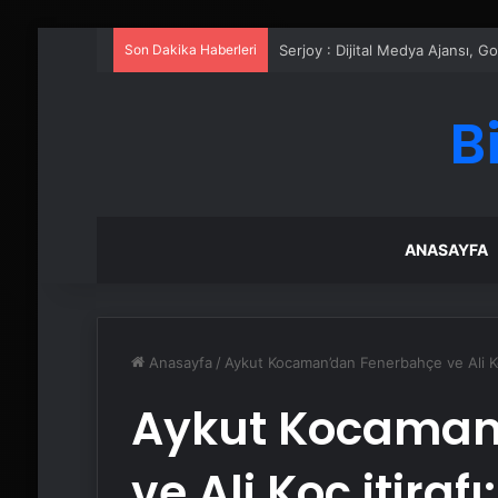
Son Dakika Haberleri
UETDS Nedir ? Uetds.com İle Akıll
B
ANASAYFA
Anasayfa
/
Aykut Kocaman’dan Fenerbahçe ve Ali Ko
Aykut Kocaman
ve Ali Koç itiraf