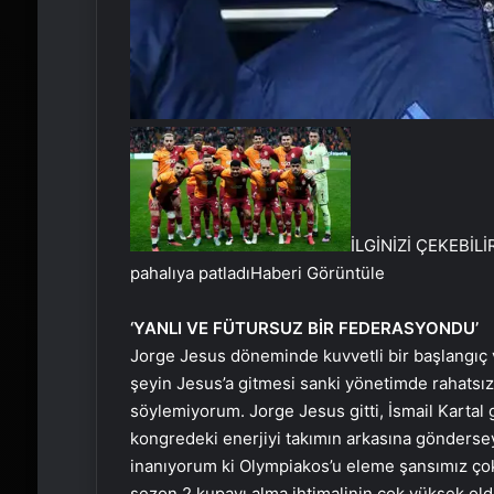
İLGİNİZİ ÇEKEBİLİ
pahalıya patladı
Haberi Görüntüle
‘YANLI VE FÜTURSUZ BİR FEDERASYONDU’
Jorge Jesus döneminde kuvvetli bir başlangıç 
şeyin Jesus’a gitmesi sanki yönetimde rahatsızlı
söylemiyorum. Jorge Jesus gitti, İsmail Kartal g
kongredeki enerjiyi takımın arkasına gönderseyd
inanıyorum ki Olympiakos’u eleme şansımız ço
sezon 2 kupayı alma ihtimalinin çok yüksek old