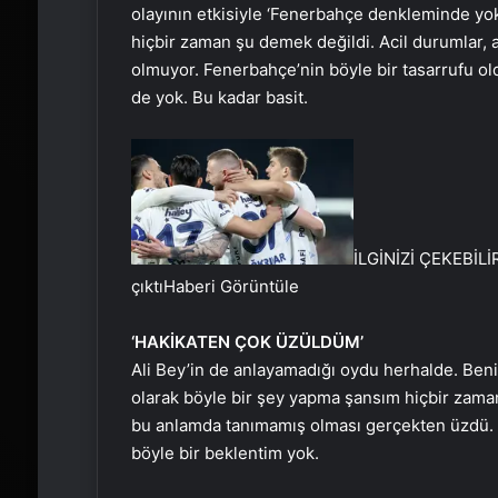
olayının etkisiyle ‘Fenerbahçe denkleminde y
hiçbir zaman şu demek değildi. Acil durumlar, aci
olmuyor. Fenerbahçe’nin böyle bir tasarrufu 
de yok. Bu kadar basit.
İLGİNİZİ ÇEKEBİLİ
çıktı
Haberi Görüntüle
‘HAKİKATEN ÇOK ÜZÜLDÜM’
Ali Bey’in de anlayamadığı oydu herhalde. Beni
olarak böyle bir şey yapma şansım hiçbir zaman
bu anlamda tanımamış olması gerçekten üzdü. 
böyle bir beklentim yok.