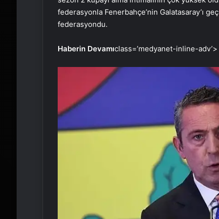
federasyonla Fenerbahçe’nin Galatasaray’ı geç
federasyondu.
Haberin Devamı
class=’medyanet-inline-adv’>