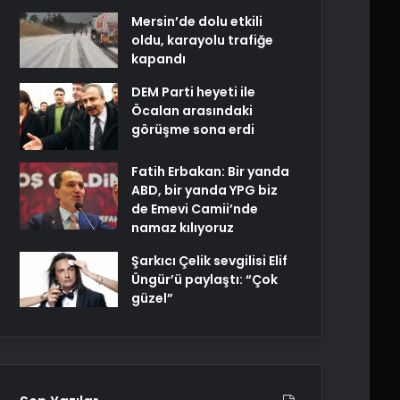
Mersin’de dolu etkili
oldu, karayolu trafiğe
kapandı
DEM Parti heyeti ile
Öcalan arasındaki
görüşme sona erdi
Fatih Erbakan: Bir yanda
ABD, bir yanda YPG biz
de Emevi Camii’nde
namaz kılıyoruz
Şarkıcı Çelik sevgilisi Elif
Üngür’ü paylaştı: “Çok
güzel”