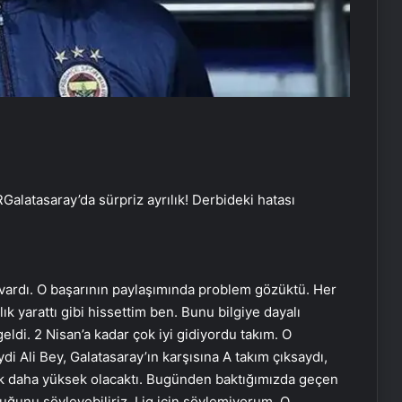
R
Galatasaray’da sürpriz ayrılık! Derbideki hatası
vardı. O başarının paylaşımında problem gözüktü. Her
k yarattı gibi hissettim ben. Bunu bilgiye dayalı
eldi. 2 Nisan’a kadar çok iyi gidiyordu takım. O
i Ali Bey, Galatasaray’ın karşısına A takım çıksaydı,
k daha yüksek olacaktı. Bugünden baktığımızda geçen
uğunu söyleyebiliriz. Lig için söylemiyorum. O