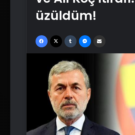
üzüldüm!
Facebook
X
Tumblr
Messenger
Email'den paylaş