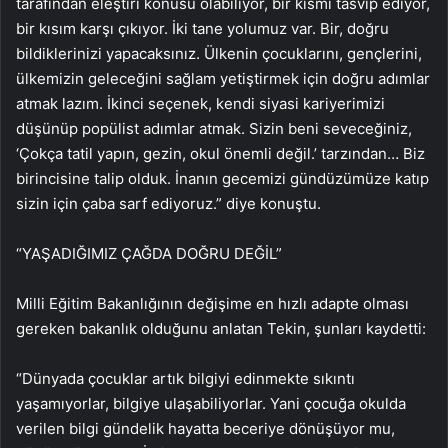
tarafından eleştiri konusu olabiliyor, bir kısmı tasvip ediyor,
bir kısım karşı çıkıyor. İki tane yolumuz var. Bir, doğru
bildiklerinizi yapacaksınız. Ülkenin çocuklarını, gençlerini,
ülkemizin geleceğini sağlam yetiştirmek için doğru adımlar
atmak lazım. İkinci seçenek, kendi siyasi kariyerimizi
düşünüp popülist adımlar atmak. Sizin beni seveceğiniz,
‘Çokça tatil yapın, gezin, okul önemli değil.’ tarzından… Biz
birincisine talip olduk. İnanın gecemizi gündüzümüze katıp
sizin için çaba sarf ediyoruz.” diye konuştu.
“YAŞADIĞIMIZ ÇAĞDA DOĞRU DEĞİL”
Milli Eğitim Bakanlığının değişime en hızlı adapte olması
gereken bakanlık olduğunu anlatan Tekin, şunları kaydetti:
“Dünyada çocuklar artık bilgiyi edinmekte sıkıntı
yaşamıyorlar, bilgiye ulaşabiliyorlar. Yani çocuğa okulda
verilen bilgi gündelik hayatta beceriye dönüşüyor mu,