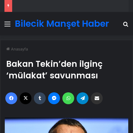
Bilecik Manşet Haber
Menü
A
Anasayfa
Bakan Tekin’den ilginç
‘mülakat’ savunması
Facebook
X
Tumblr
Messenger
WhatsApp
Telegram
Email'den paylaş