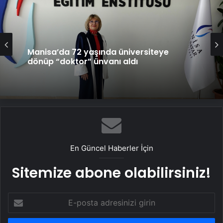
Manisa’da 72 yaşında üniversiteye
dönüp “doktor” ünvanı aldı
En Güncel Haberler İçin
Sitemize abone olabilirsiniz!
E-
posta
adresinizi