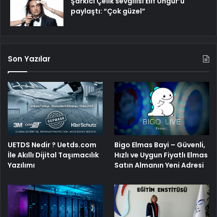
Şarkıcı Çelik sevgilisi Elif Üngür’ü
paylaştı: “Çok güzel”
Son Yazılar
Bigo Elmas Bayi – Güvenli,
UETDS Nedir ? Uetds.com
Hızlı ve Uygun Fiyatlı Elmas
İle Akıllı Dijital Taşımacılık
Satın Almanın Yeni Adresi
Yazılımı