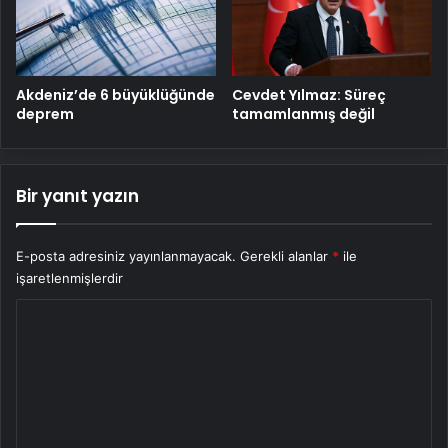
Cevdet Yılmaz: Süreç
Akdeniz’de 6 büyüklüğünde
tamamlanmış değil
deprem
Bir yanıt yazın
E-posta adresiniz yayınlanmayacak.
Gerekli alanlar
*
ile
işaretlenmişlerdir
Y
o
r
u
m