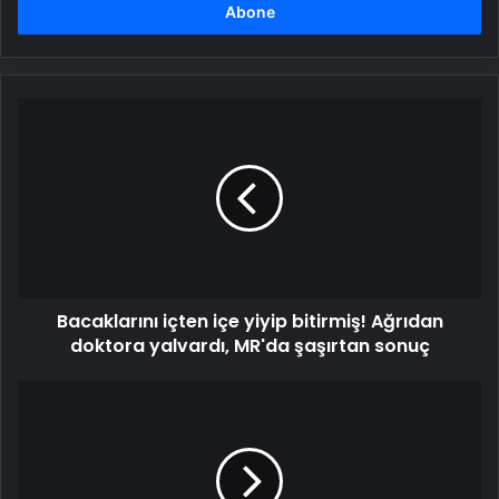
girin
Bacaklarını
içten
içe
yiyip
bitirmiş!
Ağrıdan
doktora
yalvardı,
MR'da
Bacaklarını içten içe yiyip bitirmiş! Ağrıdan
şaşırtan
sonuç
doktora yalvardı, MR'da şaşırtan sonuç
LGS'ye
girecekler
dikkat:
MEB
paylaştı