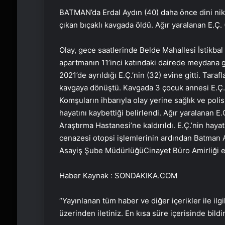
BATMAN’da Erdal Aydın (40) daha önce dini nikah
çıkan bıçaklı kavgada öldü. Ağır yaralanan E.Ç. 
Olay, gece saatlerinde Belde Mahallesi İstikba
apartmanın 11’inci katındaki dairede meydana g
2021’de ayrıldığı E.Ç.’nin (32) evine gitti. Tara
kavgaya dönüştü. Kavgada 3 çocuk annesi E.Ç.
Komşuların ihbarıyla olay yerine sağlık ve polis
hayatını kaybettiği belirlendi. Ağır yaralanan 
Araştırma Hastanesi’ne kaldırıldı. E.Ç.’nin haya
cenazesi otopsi işlemlerinin ardından Batman A
Asayiş Şube MüdürlüğüCinayet Büro Amirliği ekipl
Haber Kaynak : SONDAKIKA.COM
“Yayınlanan tüm haber ve diğer içerikler ile ilgil
üzerinden iletiniz. En kısa süre içerisinde bildi