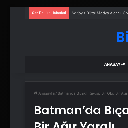
Son Dakika Haberleri
UETDS Nedir ? Uetds.com İle Akıll
B
ANASAYFA
Anasayfa
/
Batman’da Bıçaklı Kavga: Bir Ölü, Bir Ağır
Batman’da Bıçak
Bir Ağır Yaralı