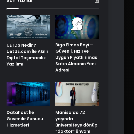
Son Yazılar
Bigo Elmas Bayi –
UETDS Nedir ?
Güvenli, Hızlı ve
Uetds.com İle Akıllı
Uygun Fiyatlı Elmas
Dijital Taşımacılık
Satın Almanın Yeni
Yazılımı
Adresi
Manisa’da 72
Datahost İle
yaşında
Güvenilir Sunucu
üniversiteye dönüp
Hizmetleri
“doktor” ünvanı