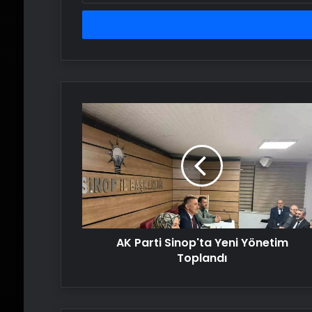
adresinizi
girin
AK
Parti
Sinop'ta
Yeni
Yönetim
Toplandı
AK Parti Sinop'ta Yeni Yönetim
Toplandı