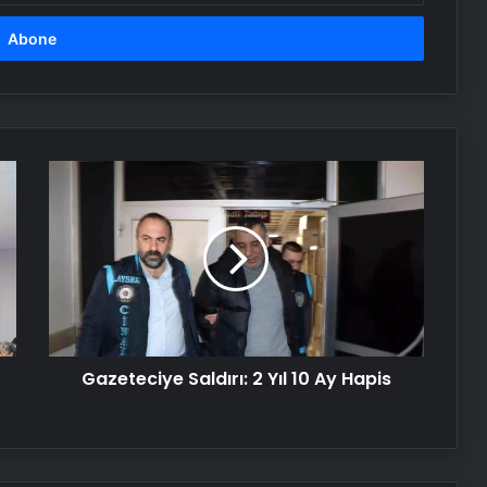
Yusuf Tekin: Yaz tatilinin öne
çekilmesi gündemimizde yok
Uşak’ta öğretmen, öğrenciyi
Heimlich manevrasıyla kurtardı
Gazeteciye
Saldırı:
2
Sivas’ta KKKA tanısı konulan 8
kişiden 1’i hayatını kaybetti
Yıl
10
Ay
Hapis
Serjoy : Dijital Medya Ajansı, Google
Reklam Ajansı, SEO Ajansı ve Web
Tasarım Ajansı
Gazeteciye Saldırı: 2 Yıl 10 Ay Hapis
UETDS Nedir ? Uetds.com İle Akıllı
Dijital Taşımacılık Yazılımı