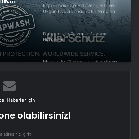
Bigo Elmas Bayi – Güvenli, Hızlı ve
Uygun Fiyatlı Elmas Satın Almanın
Yeni Adresi
Datahost İle Güvenilir Sunucu
Hizmetleri
Manisa’da 72 yaşında üniversiteye
dönüp “doktor” ünvanı aldı
Öğretmen atamaları için başvurular
bugün başladı
el Haberler İçin
ne olabilirsiniz!
Asya’nın en iyi üniversitelerinde dört
Türk okulu ilk 100’de