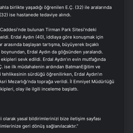
la birlikte yaşadığı öğrenilen E.Ç. (32) ile aralarında
(32) ise hastanede tedaviye alındı.
l Caddesi’nde bulunan Tirman Park Sitesi’ndeki
eldi. Erdal Aydın (40), iddiaya göre konuşmak için
flar arasında başlayan tartışma, büyüyerek bıçaklı
 boynundan, Erdal Aydın da göğsünden yaralandı.
 ekipleri sevk edildi. Erdal Aydın’ın evin mutfağında
E.Ç. ise ilk müdahalenin ardından BatmanEğitim ve
ti tehlikesinin sürdüğü öğrenilirken, Erdal Aydın’ın
sri Mezarlığı’nda toprağa verildi. İl Emniyet Müdürlüğü
Öğretmen atamaları için başvurular
eri, olay ile ilgili inceleme başlattı.
bugün başladı
Asya’nın en iyi üniversitelerinde dört
Türk okulu ilk 100’de
i olarak yasal bildirimlerinizi bize iletişim sayfası
rimlerinize geri dönüş sağlanılacaktır.”