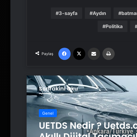
3-sayfa
Aydın
batma
Politika
Facebook
X
Email'den paylaş
Yaz
Paylaş
Sonrakini Oku
Genel
UETDS Nedir ? Uetds.
Akıllı Dijital Taşımacı