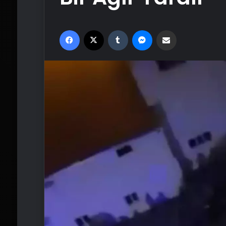
Facebook
X
Tumblr
Messenger
Email'den paylaş