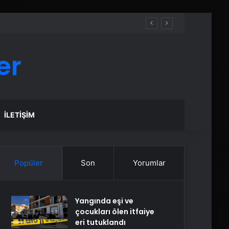
er
İLETIŞIM
Popüler
Son
Yorumlar
Yangında eşi ve
çocukları ölen itfaiye
eri tutuklandı