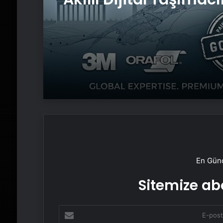
Yazılımı
En Günc
Sitemize abo
E-
posta