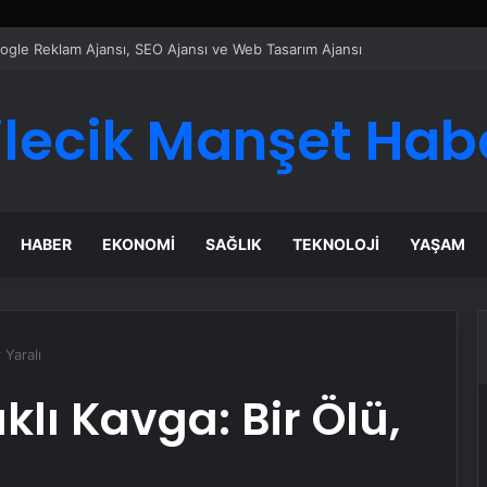
ı Dijital Taşımacılık Yazılımı
ilecik Manşet Hab
HABER
EKONOMI
SAĞLIK
TEKNOLOJI
YAŞAM
 Yaralı
lı Kavga: Bir Ölü,