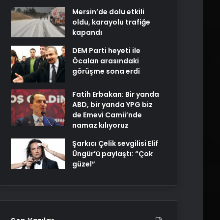
Mersin’de dolu etkili
oldu, karayolu trafiğe
kapandı
DEM Parti heyeti ile
Öcalan arasındaki
görüşme sona erdi
Fatih Erbakan: Bir yanda
ABD, bir yanda YPG biz
de Emevi Camii’nde
namaz kılıyoruz
Şarkıcı Çelik sevgilisi Elif
Üngür’ü paylaştı: “Çok
güzel”