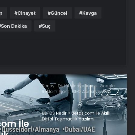
Yusuf Tekin: Yaz tatilinin öne
çekilmesi gündemimizde yok
n
Cinayet
Güncel
Kavga
Son Dakika
Suç
Uşak’ta öğretmen, öğrenciyi
Heimlich manevrasıyla kurtardı
Sivas’ta KKKA tanısı konulan 8
kişiden 1’i hayatını kaybetti
Serjoy : Dijital Medya Ajansı, Google
Reklam Ajansı, SEO Ajansı ve Web
Tasarım Ajansı
UETDS Nedir ? Uetds.com İle Akıllı
Dijital Taşımacılık Yazılımı
com İle
lık