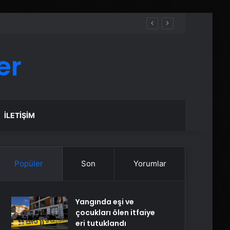
er
İLETIŞIM
Popüler
Son
Yorumlar
Yangında eşi ve
çocukları ölen itfaiye
eri tutuklandı