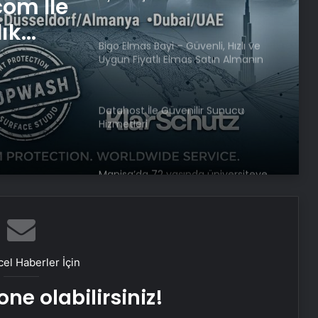
com İle
lık
Bigo Elmas Bayi – Güvenli, Hızlı ve
Uygun Fiyatlı Elmas Satın Almanın
Yeni Adresi
Datahost İle Güvenilir Sunucu
Hizmetleri
Manisa’da 72 yaşında üniversiteye
dönüp “doktor” ünvanı aldı
Öğretmen atamaları için başvurular
bugün başladı
el Haberler İçin
ne olabilirsiniz!
Asya’nın en iyi üniversitelerinde dört
Türk okulu ilk 100’de