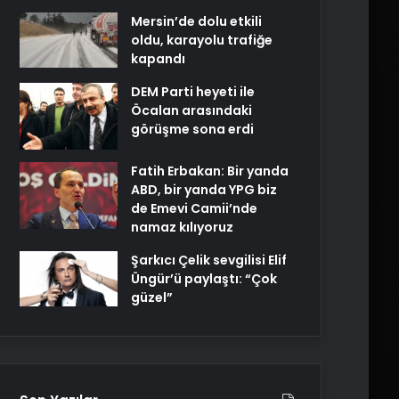
Mersin’de dolu etkili
oldu, karayolu trafiğe
kapandı
DEM Parti heyeti ile
Öcalan arasındaki
görüşme sona erdi
Fatih Erbakan: Bir yanda
ABD, bir yanda YPG biz
de Emevi Camii’nde
namaz kılıyoruz
Şarkıcı Çelik sevgilisi Elif
Üngür’ü paylaştı: “Çok
güzel”