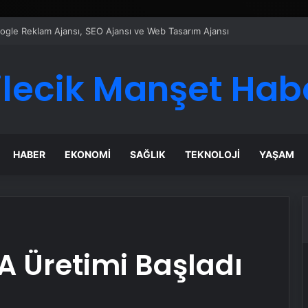
ı Dijital Taşımacılık Yazılımı
ilecik Manşet Hab
HABER
EKONOMI
SAĞLIK
TEKNOLOJI
YAŞAM
A Üretimi Başladı