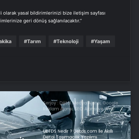
i olarak yasal bildirimlerinizi bize iletişim sayfası
Yusuf Tekin: Yaz tatilinin öne
rimlerinize geri dönüş sağlanılacaktır.”
çekilmesi gündemimizde yok
akika
Tarım
Teknoloji
Yaşam
Uşak’ta öğretmen, öğrenciyi
Heimlich manevrasıyla kurtardı
Sivas’ta KKKA tanısı konulan 8
kişiden 1’i hayatını kaybetti
Serjoy : Dijital Medya Ajansı, Google
Reklam Ajansı, SEO Ajansı ve Web
Tasarım Ajansı
UETDS Nedir ? Uetds.com İle Akıllı
Dijital Taşımacılık Yazılımı