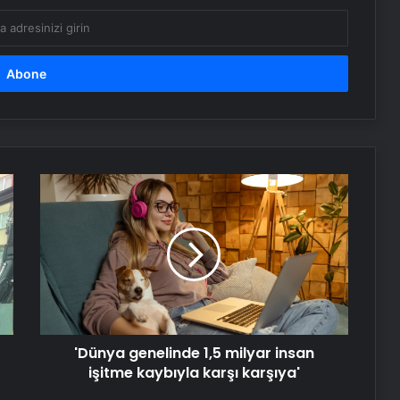
Yusuf Tekin: Yaz tatilinin öne
çekilmesi gündemimizde yok
Uşak’ta öğretmen, öğrenciyi
Heimlich manevrasıyla kurtardı
'Dünya
genelinde
1,5
Sivas’ta KKKA tanısı konulan 8
kişiden 1’i hayatını kaybetti
milyar
insan
işitme
kaybıyla
Serjoy : Dijital Medya Ajansı, Google
karşı
Reklam Ajansı, SEO Ajansı ve Web
karşıya'
Tasarım Ajansı
'Dünya genelinde 1,5 milyar insan
işitme kaybıyla karşı karşıya'
UETDS Nedir ? Uetds.com İle Akıllı