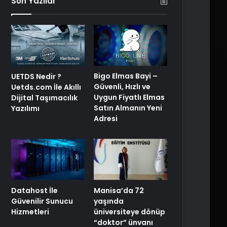
Son Yazılar
Bigo Elmas Bayi –
UETDS Nedir ?
Güvenli, Hızlı ve
Uetds.com İle Akıllı
Uygun Fiyatlı Elmas
Dijital Taşımacılık
Satın Almanın Yeni
Yazılımı
Adresi
Manisa’da 72
Datahost İle
yaşında
Güvenilir Sunucu
üniversiteye dönüp
Hizmetleri
“doktor” ünvanı