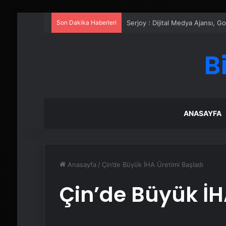
Son Dakika Haberleri
UETDS Nedir ? Uetds.com İle Akıll
B
ANASAYFA
Anasayfa
/
Çin’de Büyük İHA Üretimi Başladı
Çin’de Büyük İH