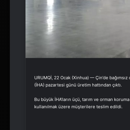
URUMQİ, 22 Ocak (Xinhua) — Çin’de bağımsız ola
(İHA) pazartesi günü üretim hattından çıktı.
Bu büyük İHA’ların üçü, tarım ve orman koruma ve
kullanılmak üzere müşterilere teslim edildi.