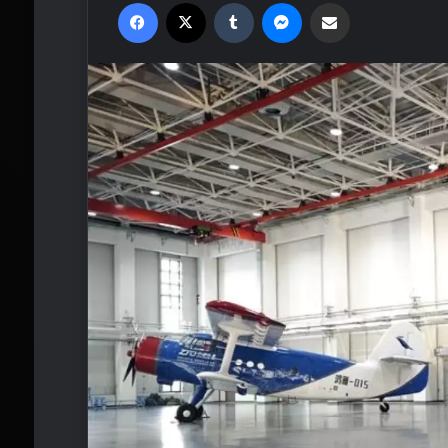
Facebook
X
Tumblr
Messenger
Email'den paylaş