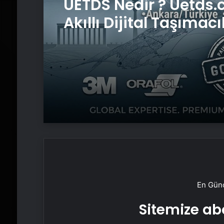
UETDS Nedir ? Uetds.
Akıllı Dijital Taşımacı
Yazılımı
En Günc
Sitemize abo