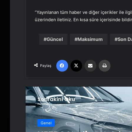
“Yayınlanan tüm haber ve diğer içerikler ile ilgil
üzerinden iletiniz. En kısa süre içerisinde bildi
Güncel
Maksimum
Son D
Facebook
X
Email'den paylaş
Yaz
Paylaş
Sonrakini Oku
Genel