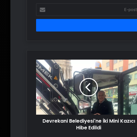
E-
posta
adresinizi
girin
Devrekani
Belediyesi'ne
İki
Mini
Kazıcı
Hibe
Edildi
Devrekani Belediyesi'ne İki Mini Kazıcı
Hibe Edildi