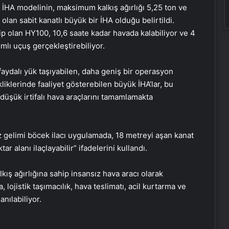
0 İHA modelinin, maksimum kalkış ağırlığı 5,25 ton ve
lan sabit kanatlı büyük bir İHA olduğu belirtildi.
 olan HY100, 10,6 saate kadar havada kalabiliyor ve 4
mlı uçuş gerçekleştirebiliyor.
 faydalı yük taşıyabilen, daha geniş bir operasyon
iklerinde faaliyet gösterebilen büyük İHA’lar, bu
 düşük irtifalı hava araçlarını tamamlamakta
gelimi böcek ilacı uygulamada, 18 metreyi aşan kanat
r alanı ilaçlayabilir” ifadelerini kullandı.
Öğretmen atamaları için başvurular
ış ağırlığına sahip insansız hava aracı olarak
bugün başladı
 lojistik taşımacılık, hava teslimatı, acil kurtarma ve
anılabiliyor.
Asya’nın en iyi üniversitelerinde dört
Türk okulu ilk 100’de