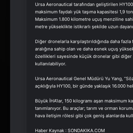
Ursa Aeronautical tarafından geliştirilen HY10
maksimum faydalı yük taşıma kapasitesi 1,9 ton o
Maksimum 1.800 kilometre uçuş menziline sahip
metre yükseklikte istikrarlı şekilde uzun dayanı
Diğer dronelarla karşılaştırıldığında daha fazla
aralığına sahip olan ve daha esnek uçuş yüksekl
özellikleri sayesinde küçük dronelar gibi diğer
kullanılabiliyor.
Ursa Aeronautical Genel Müdürü Yu Yang, “Söz 
açıklığıyla HY100, bir günde yaklaşık 16.000 hekta
Büyük İHA’lar, 150 kilogramı aşan maksimum kalk
tanımlanıyor. Bu araçlar; tarım ve orman koruma,
hava iletişim rölesi gibi çok geniş alanlarda kull
Haber Kaynak : SONDAKIKA.COM