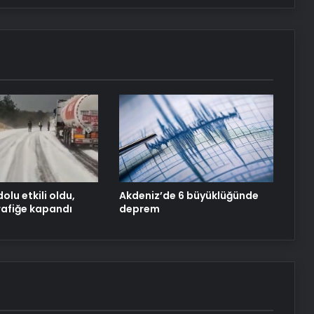
Dijital Taşımacılık Yazılımı
Bigo Elmas Bayi – Güvenli, Hızlı ve
Uygun Fiyatlı Elmas Satın Almanın
Yeni Adresi
Datahost İle Güvenilir Sunucu
Hizmetleri
Manisa’da 72 yaşında üniversiteye
dönüp “doktor” ünvanı aldı
olu etkili oldu,
Akdeniz’de 6 büyüklüğünde
rafiğe kapandı
deprem