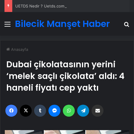
UETDS Nedir ? Uetds.com İle Akıllı Dijital Taşımacılık Yazılımı
Bilecik Manşet Haber
Menü
A
Anasayfa
Dubai çikolatasının yerini
‘melek saçlı çikolata’ aldı: 4
haneli fiyatı cep yaktı
Facebook
X
Tumblr
Messenger
WhatsApp
Telegram
Email'den paylaş