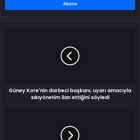
girin
Güney
Kore'nin
darbeci
başkanı,
uyarı
amacıyla
sıkıyönetim
ilan
ettiğini
Güney Kore'nin darbeci başkanı, uyarı amacıyla
söyledi
sıkıyönetim ilan ettiğini söyledi
Tanesine
700
TL
ödediği
çileği