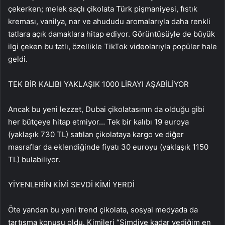
çekerken; melek saçlı çikolata Türk pişmaniyesi, fıstık
kreması, vanilya, nar ve ahududu aromalarıyla daha renkli
tatlara açık damaklara hitap ediyor. Görüntüsüyle de büyük
ilgi çeken bu tatlı, özellikle TikTok videolarıyla popüler hale
geldi.
TEK BİR KALIBI YAKLAŞIK 1000 LİRAYI AŞABİLİYOR
Ancak bu yeni lezzet, Dubai çikolatasının da olduğu gibi
her bütçeye hitap etmiyor… Tek bir kalıbı 19 euroya
(yaklaşık 730 TL) satılan çikolataya kargo ve diğer
masraflar da eklendiğinde fiyatı 30 euroyu (yaklaşık 1150
TL) bulabiliyor.
YİYENLERİN KİMİ SEVDİ KİMİ YERDİ
Öte yandan bu yeni trend çikolata, sosyal medyada da
tartışma konusu oldu. Kimileri “Şimdiye kadar yediğim en