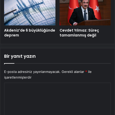
Cevdet Yılmaz: Süreç
Akdeniz’de 6 büyüklüğünde
tamamlanmış değil
deprem
Bir yanıt yazın
E-posta adresiniz yayınlanmayacak.
Gerekli alanlar
*
ile
işaretlenmişlerdir
Y
o
r
u