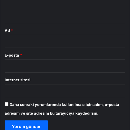
m
*
Ad
*
E-posta
*
İnternet sitesi
Daha sonraki yorumlarımda kullanılması için adım, e-posta
adresim ve site adresim bu tarayıcıya kaydedilsin.