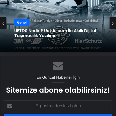
Genel
UETDS Nedir ? Uetds.com İle Akıllı Dijital
Taşımacılık Yazılımı
En Güncel Haberler İçin
Sitemize abone olabilirsiniz!
E-
posta
adresinizi