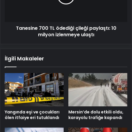
paylaştı:
10
milyon
izlenmeye
Tanesine 700 TL ödediği çileği paylaştı: 10
ulaştı
milyon izlenmeye ulaştı
İlgili Makaleler
Mersin’de dolu etkili oldu,
Yangında eşi ve çocukları
karayolu trafiğe kapandı
ölen itfaiye eri tutuklandı