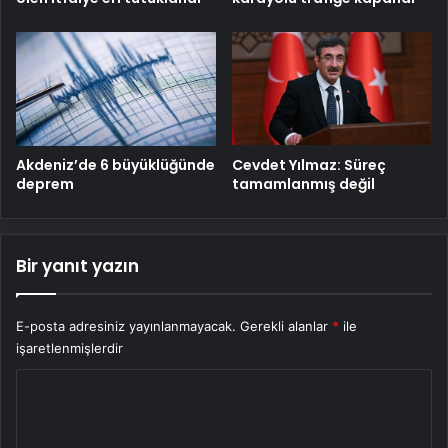
Cevdet Yılmaz: Süreç
Akdeniz’de 6 büyüklüğünde
tamamlanmış değil
deprem
Bir yanıt yazın
E-posta adresiniz yayınlanmayacak.
Gerekli alanlar
*
ile
işaretlenmişlerdir
Y
o
r