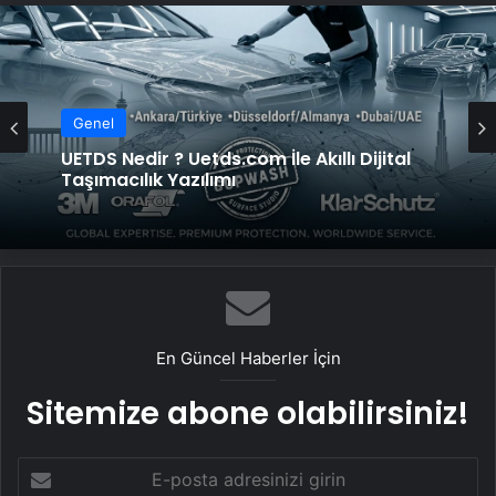
Genel
UETDS Nedir ? Uetds.com İle Akıllı Dijital
Taşımacılık Yazılımı
En Güncel Haberler İçin
Sitemize abone olabilirsiniz!
E-
posta