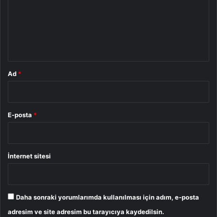
u
m
*
Ad
*
E-posta
*
İnternet sitesi
Daha sonraki yorumlarımda kullanılması için adım, e-posta
adresim ve site adresim bu tarayıcıya kaydedilsin.