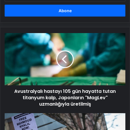
adresinizi
girin
Avustralyalı
hastayı
105
gün
hayatta
tutan
titanyum
kalp,
Japonların
Avustralyalı hastayı 105 gün hayatta tutan
"MagLev"
uzmanlığıyla
titanyum kalp, Japonların "MagLev"
üretilmiş
uzmanlığıyla üretilmiş
İki
Türk
vatandaşı