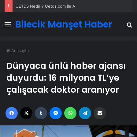
UETDS Nedir ? Uetds.com İle Akıllı Dijital Taşımacılık Yazılımı
Bilecik Manşet Haber
Menü
A
Anasayfa
Dünyaca ünlü haber ajansı
duyurdu: 16 milyona TL’ye
çalışacak doktor aranıyor
Facebook
X
Tumblr
Messenger
WhatsApp
Telegram
Email'den paylaş