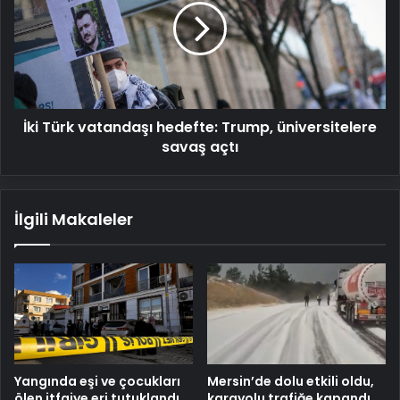
hedefte:
Trump,
üniversitelere
savaş
açtı
İki Türk vatandaşı hedefte: Trump, üniversitelere
savaş açtı
İlgili Makaleler
Mersin’de dolu etkili oldu,
Yangında eşi ve çocukları
karayolu trafiğe kapandı
ölen itfaiye eri tutuklandı