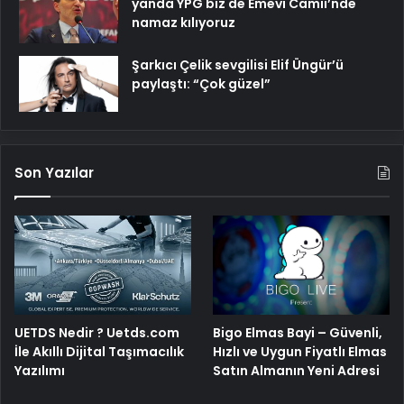
yanda YPG biz de Emevi Camii’nde
namaz kılıyoruz
Şarkıcı Çelik sevgilisi Elif Üngür’ü
paylaştı: “Çok güzel”
Son Yazılar
Bigo Elmas Bayi – Güvenli,
UETDS Nedir ? Uetds.com
Hızlı ve Uygun Fiyatlı Elmas
İle Akıllı Dijital Taşımacılık
Satın Almanın Yeni Adresi
Yazılımı