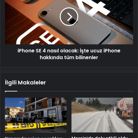
4
nasıl
olacak:
İşte
ucuz
iPhone
hakkında
iPhone SE 4 nasıl olacak: İşte ucuz iPhone
tüm
bilinenler
hakkında tüm bilinenler
İlgili Makaleler