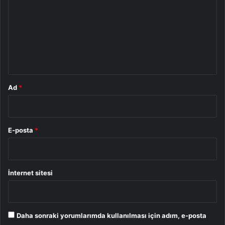
r
u
m
*
Ad
*
E-posta
*
İnternet sitesi
Daha sonraki yorumlarımda kullanılması için adım, e-posta