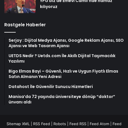
YPG biz de Emevi Camii’nde namaz
kılıyoruz
Rastgele Haberler
Serjoy : Dijital Medya Ajansı, Google Reklam Ajansı, SEO
Ajansı ve Web Tasarım Ajansı
UETDS Nedir ? Uetds.com İle Akıllı Dijital Taşımacılık
Yazılımı
Bigo Elmas Bayi – Güvenli, Hızlı ve Uygun Fiyatlı Elmas
Satın Almanın Yeni Adresi
Datahost İle Güvenilir Sunucu Hizmetleri
Manisa’da 72 yaşında üniversiteye dönüp “doktor”
ünvanı aldı
Sitemap XML
|
RSS Feed
|
Robots
|
Feed RSS
|
Feed Atom
|
Feed