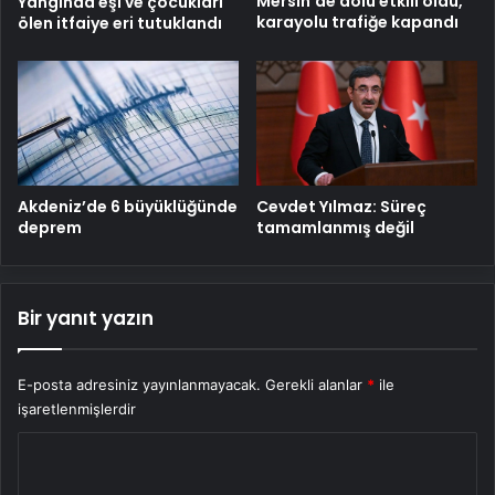
Mersin’de dolu etkili oldu,
Yangında eşi ve çocukları
karayolu trafiğe kapandı
ölen itfaiye eri tutuklandı
Cevdet Yılmaz: Süreç
Akdeniz’de 6 büyüklüğünde
tamamlanmış değil
deprem
Bir yanıt yazın
E-posta adresiniz yayınlanmayacak.
Gerekli alanlar
*
ile
işaretlenmişlerdir
Y
o