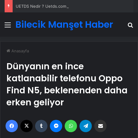
UETDS Nedir ? Uetds.com İle Akıllı Dijital Taşımacılık Yazılımı
Bilecik Manşet Haber
Menü
A
Anasayfa
Dünyanın en ince
katlanabilir telefonu Oppo
Find N5, beklenenden daha
erken geliyor
Facebook
X
Tumblr
Messenger
WhatsApp
Telegram
Email'den paylaş