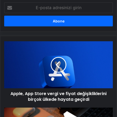
E-
posta
adresinizi
girin
Apple,
App
Store
vergi
ve
fiyat
değişikliklerini
birçok
ülkede
Apple, App Store vergi ve fiyat değişikliklerini
hayata
geçirdi
birçok ülkede hayata geçirdi
iPhone
SE