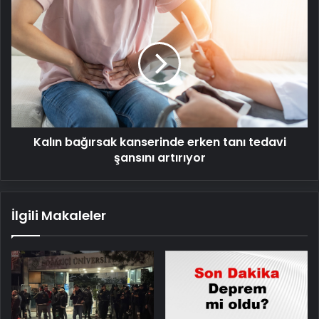
Kalın
bağırsak
kanserinde
erken
tanı
tedavi
şansını
artırıyor
Kalın bağırsak kanserinde erken tanı tedavi
şansını artırıyor
İlgili Makaleler