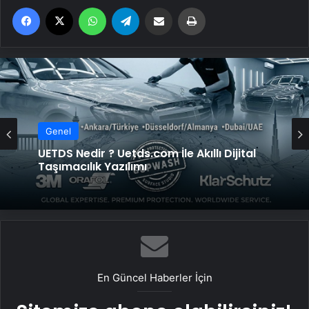
Facebook
X
WhatsApp
Telegram
Email'den paylaş
Yaz
Genel
UETDS Nedir ? Uetds.com İle Akıllı Dijital
Taşımacılık Yazılımı
En Güncel Haberler İçin