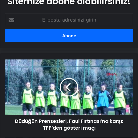
Sitemize abone olabilirsiniz!
E-
posta
adresinizi
girin
Düdüğün
Prensesleri,
Faul
Fırtınası’na
karşı:
TFF’den
gösteri
maçı
Düdüğün Prensesleri, Faul Fırtınası’na karşı:
TFF’den gösteri maçı