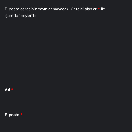
E-posta adresiniz yayınlanmayacak.
Gerekli alanlar
*
ile
işaretlenmişlerdir
Y
o
r
u
m
*
Ad
*
E-posta
*