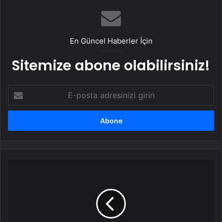
En Güncel Haberler İçin
Sitemize abone olabilirsiniz!
E-
posta
adresinizi
girin
4
ilde
kuvvetli
kar
sağanağı
bekleniyor