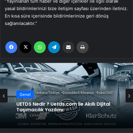
“Yayınlanan tüm haber ve diğer içerikler ile ilgili olarak
yasal bildirimlerinizi bize iletişim sayfası üzerinden iletiniz.
En kısa süre içerisinde bildirimlerinize geri dönüş
sağlanılacaktır.”
Facebook
X
WhatsApp
Telegram
Email'den paylaş
Yaz
Genel
UETDS Nedir ? Uetds.com İle Akıllı Dijital
Taşımacılık Yazılımı