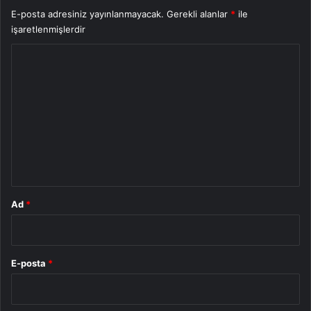
E-posta adresiniz yayınlanmayacak.
Gerekli alanlar
*
ile
işaretlenmişlerdir
Y
o
r
u
m
*
Ad
*
E-posta
*