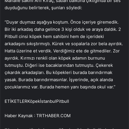
Mahalle sakini Arif Kıraç, sabah balkona çıktığında bir ses
duyduğunu belirterek, şunları söyledi:
“Duyar duymaz aşağıya koştum. Önce içeriye giremedik.
Bir iki arkadaş daha gelince 3 kişi olduk ve araya daldık. 2
Pitbull cinsi köpek hem sahibini hem de içerideki
arkadaşını sıkıştırmıştı. Kürek ve sopalarla zor bela ayırdık.
Hatta üzerine et verdik. Verdiğimiz ete de gitmediler. Zor
ayırdık. Kırmızı renkli olan köpek adamın burnunu
tutmuştu. Diğeri ise bacaklarından tutmuştu. Çekerek
çıkardık arkadaşları. Bu köpekleri burada barındırmak
yasak. Burada barındırmasınlar. İşyerinde, açık alanda
çocuklarımız var. Burada hemen yanı başında okul var.”
ETİKETLERKöpekİstanbulPitbull
Haber Kaynak : TRTHABER.COM