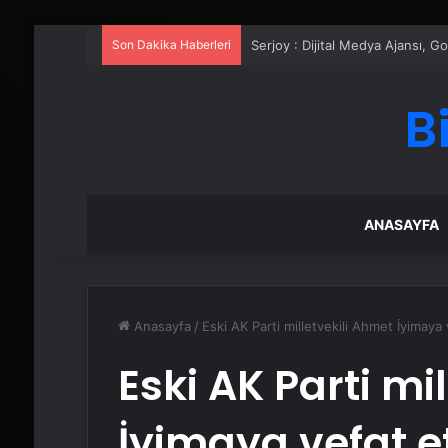
Son Dakika Haberleri
UETDS Nedir ? Uetds.com İle Akıll
B
ANASAYFA
Anasayfa
/
Eski AK Parti milletvekili Ahmet İyimaya 
Eski AK Parti mi
İyimaya vefat et