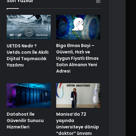
Son Yazılar
Bigo Elmas Bayi –
UETDS Nedir ?
Güvenli, Hızlı ve
Uetds.com İle Akıllı
Uygun Fiyatlı Elmas
Dijital Taşımacılık
Satın Almanın Yeni
Yazılımı
Adresi
Manisa’da 72
Datahost İle
yaşında
Güvenilir Sunucu
üniversiteye dönüp
Hizmetleri
“doktor” ünvanı