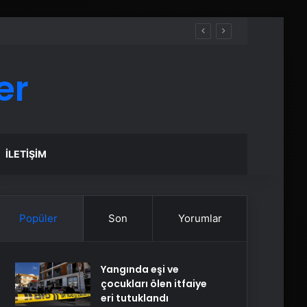
er
İLETIŞIM
Popüler
Son
Yorumlar
Yangında eşi ve
çocukları ölen itfaiye
eri tutuklandı