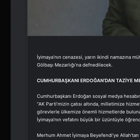
İyimaya’nın cenazesi, yarın ikindi namazına m
Gölbaşı Mezarlığı’na defnedilecek.
CUMHURBAŞKANI ERDOĞAN’DAN TAZİYE ME
Cumhurbaşkanı Erdoğan sosyal medya hesabında
“AK Parti’mizin çatısı altında, milletimize hizm
görevlerle ülkemize önemli hizmetlerde buluna
İyimaya’nın vefatını büyük bir üzüntüyle öğren
Merhum Ahmet İyimaya Beyefendi’ye Allah’tan r