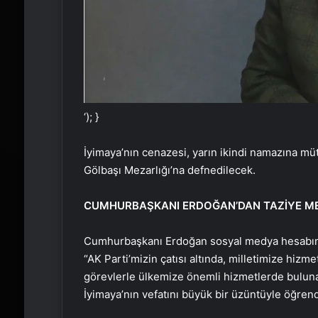
‘); }
İyimaya’nın cenazesi, yarın ikindi namazına m
Gölbaşı Mezarlığı’na defnedilecek.
CUMHURBAŞKANI ERDOĞAN’DAN TAZİYE ME
Cumhurbaşkanı Erdoğan sosyal medya hesabında
“AK Parti’mizin çatısı altında, milletimize hizm
görevlerle ülkemize önemli hizmetlerde buluna
İyimaya’nın vefatını büyük bir üzüntüyle öğren