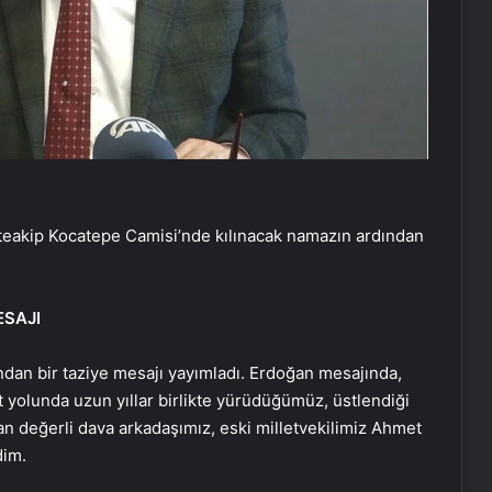
üteakip Kocatepe Camisi’nde kılınacak namazın ardından
SAJI
n bir taziye mesajı yayımladı. Erdoğan mesajında,
et yolunda uzun yıllar birlikte yürüdüğümüz, üstlendiği
n değerli dava arkadaşımız, eski milletvekilimiz Ahmet
dim.