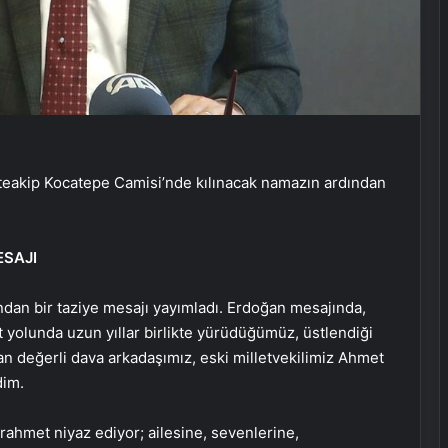
üteakip Kocatepe Camisi’nde kılınacak namazın ardından
SAJI
n bir taziye mesajı yayımladı. Erdoğan mesajında,
et yolunda uzun yıllar birlikte yürüdüğümüz, üstlendiği
n değerli dava arkadaşımız, eski milletvekilimiz Ahmet
dim.
ahmet niyaz ediyor; ailesine, sevenlerine,