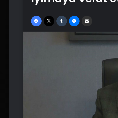
Facebook
X
Tumblr
Messenger
Email'den paylaş