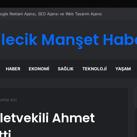
ı Dijital Taşımacılık Yazılımı
ilecik Manşet Hab
HABER
EKONOMI
SAĞLIK
TEKNOLOJI
YAŞAM
vefat etti
lletvekili Ahmet
ti