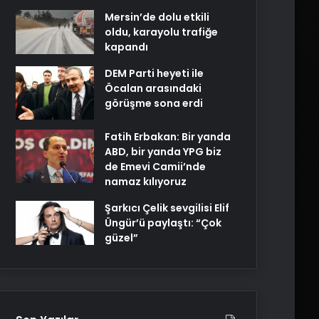
Mersin’de dolu etkili
oldu, karayolu trafiğe
kapandı
DEM Parti heyeti ile
Öcalan arasındaki
görüşme sona erdi
Fatih Erbakan: Bir yanda
ABD, bir yanda YPG biz
de Emevi Camii’nde
namaz kılıyoruz
Şarkıcı Çelik sevgilisi Elif
Üngür’ü paylaştı: “Çok
güzel”