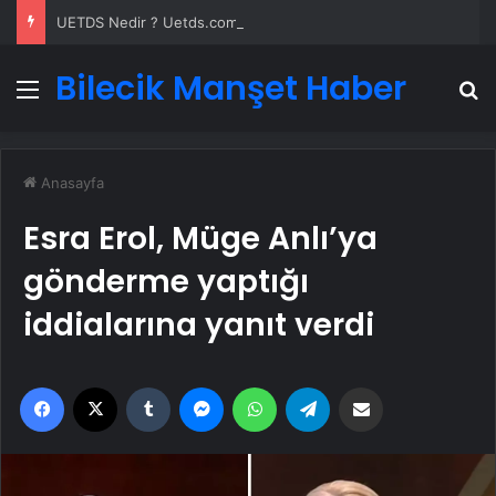
UETDS Nedir ? Uetds.com İle Akıllı Dijital Taşımacılık Yazılımı
Bilecik Manşet Haber
Menü
A
Anasayfa
Esra Erol, Müge Anlı’ya
gönderme yaptığı
iddialarına yanıt verdi
Facebook
X
Tumblr
Messenger
WhatsApp
Telegram
Email'den paylaş