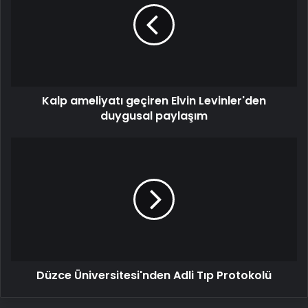
Elvin
Levinler'den
duygusal
paylaşım
Kalp ameliyatı geçiren Elvin Levinler'den
duygusal paylaşım
Düzce
Üniversitesi'nden
Adli
Tıp
Protokolü
Düzce Üniversitesi'nden Adli Tıp Protokolü