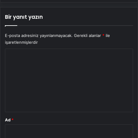
Bir yanıt yazın
E-posta adresiniz yayınlanmayacak.
Gerekli alanlar
*
ile
işaretlenmişlerdir
Y
o
r
u
m
*
Ad
*