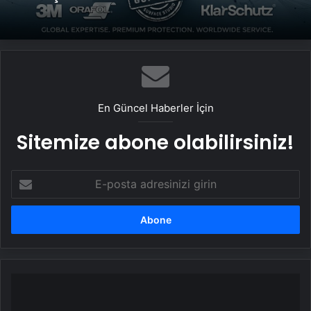
En Güncel Haberler İçin
Sitemize abone olabilirsiniz!
E-
posta
adresinizi
girin
Kalp
ameliyatı
geçiren