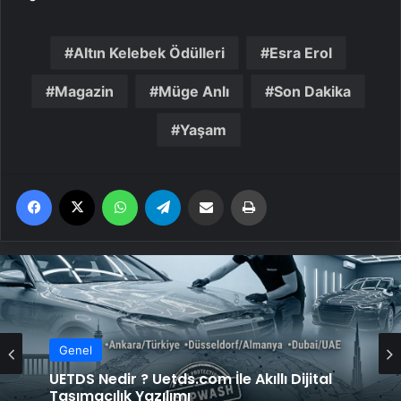
Altın Kelebek Ödülleri
Esra Erol
Magazin
Müge Anlı
Son Dakika
Yaşam
Facebook
X
WhatsApp
Telegram
Email'den paylaş
Yaz
Genel
UETDS Nedir ? Uetds.com İle Akıllı Dijital
Taşımacılık Yazılımı