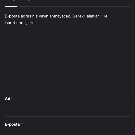
E-posta adresiniz yayınlanmayacak.
Gerekli alanlar
*
ile
işaretlenmişlerdir
Y
o
r
u
m
*
Ad
*
E-posta
*