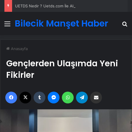
UETDS Nedir ? Uetds.com İle Akıllı Dijital Taşımacılık Yazılımı
Bilecik Manşet Haber
Menü
A
Anasayfa
Gençlerden Ulaşımda Yeni
Fikirler
Facebook
X
Tumblr
Messenger
WhatsApp
Telegram
Email'den paylaş