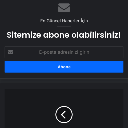
En Güncel Haberler İçin
Sitemize abone olabilirsiniz!
E-
posta
adresinizi
girin
Trump,
Elon
Musk'ın
yetkilerini
artıran
kararnameye
imza