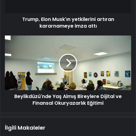
attı
Trump, Elon Musk'ın yetkilerini artıran
kararnameye imza attı
Beylikdüzü'nde
Yaş
Almış
Bireylere
Dijital
ve
Finansal
Okuryazarlık
Eğitimi
Beylikdüzü'nde Yaş Almış Bireylere Dijital ve
Finansal Okuryazarlık Eğitimi
İlgili Makaleler