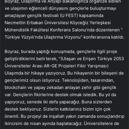
Boyraz, Ulaştırma ve Altyapı Bakanlığınca organize edilen
ve ulaşımın eğlenceli dünyasını gençlerle buluşturmayı
amaçlayan gençlik festivali (U FEST) kapsamında
Necmettin Erbakan Üniversitesi Köyceğiz Yerleşkesi
Mühendislik Fakültesi Konferans Salonu’nda düzenlenen ”
Türkiye Yüzyılı’nda Ulaştırma Vizyonu” konferansına katıldı.
Boyraz, burada yaptığı konuşmada, gençlerle ilgili proje
geliştirdiklerini belirterek, “(Ulaşan ve Erişen Türkiye 2053
Üniversiteler Arası AR-GE Projeleri Fikir Yarışması)
Ulaşımda bir hikaye yazıyoruz. Bu hikayenin bir bileşeni de
gençlerimiz olsun istiyoruz. Teknolojiden, tasarımdan,
blockchain ve yapay zekadan anlayan zehir gibi gençlik
var. Gençlerin fikirlerine destek olmak istedik. Bu yıl da
yapıyoruz, senede iki defa yapacağız. Buna sizlerden
destek bekliyoruz. Sizlerin katkılarınız bizim için çok
önemli. Bu projeyi de inşallah yakın zamanda sonuçlandırıp
ikincisini de nisan ayında başlatacağız. Üniversitelere de