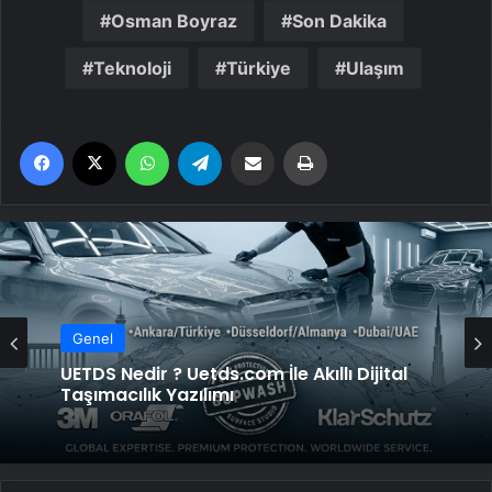
Osman Boyraz
Son Dakika
Teknoloji
Türkiye
Ulaşım
Facebook
X
WhatsApp
Telegram
Email'den paylaş
Yaz
Genel
UETDS Nedir ? Uetds.com İle Akıllı Dijital
Taşımacılık Yazılımı