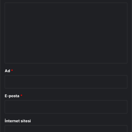
Y
o
r
u
m
*
Ad
*
E-posta
*
İnternet sitesi