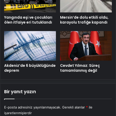
Mersin’de dolu etkili oldu,
Yangında eşi ve çocukları
karayolu trafiğe kapandı
ölen itfaiye eri tutuklandı
Cevdet Yılmaz: Süreç
Akdeniz’de 6 büyüklüğünde
tamamlanmış değil
deprem
Bir yanıt yazın
E-posta adresiniz yayınlanmayacak.
Gerekli alanlar
*
ile
işaretlenmişlerdir