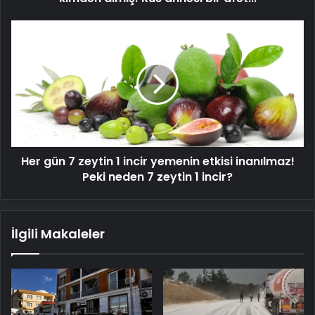
bir
afet...
Her
gün
7
zeytin
1
incir
yemenin
etkisi
inanılmaz!
Her gün 7 zeytin 1 incir yemenin etkisi inanılmaz!
Peki
neden
Peki neden 7 zeytin 1 incir?
7
zeytin
1
İlgili Makaleler
incir?