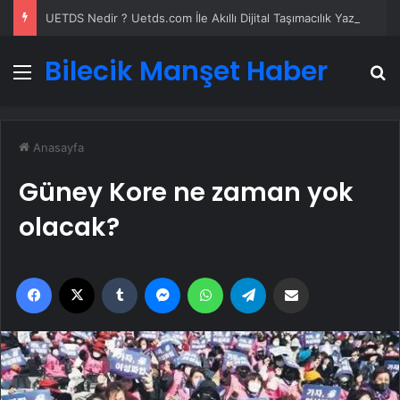
UETDS Nedir ? Uetds.com İle Akıllı Dijital Taşımacılık Yazılımı
Bilecik Manşet Haber
Menü
A
Anasayfa
Güney Kore ne zaman yok
olacak?
Facebook
X
Tumblr
Messenger
WhatsApp
Telegram
Email'den paylaş