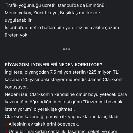
‘Trafik yoğunluğu ücreti’ İstanbul’da da Eminönü,
Mecidiyeköy, Zincirlikuyu, Beşiktaş merkezde
uygulanabilir.
İstanbul’un metro hatları bile yetersiz ama akılcı çözüm
üreten yok.
***
PİYANGO
MİLYONERLERİ NEDEN KORKUYOR?
İngiltere, piyangodan 7.5 milyon sterlin (225 milyon TL)
kazanan 20 yaşındaki stajyer mühendis James Clarkson’ı
konuşuyor.
Nedeni ise; Clarkson’ın kendisine ömür boyu yetecek para
kazandığını öğrendiğinin ertesi günü “Düzenimi bozmak
istemiyorum” diyerek işe gitmesi.
Clarkson kazandığı parayla ilk yapacaklarını da açıkladı:
Ailesinin ev taksitlerini ödeyecek.
Ünlü bir markadan çanta, iki tasarımcı ceketi ve spor