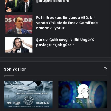
görüşme sona erdi
Fatih Erbakan: Bir yanda ABD, bir
yanda YPG biz de Emevi Camii’nde
namaz kılıyoruz
Şarkıcı Çelik sevgilisi Elif Üngür’ü
paylaştı: “Çok güzel”
Son Yazılar