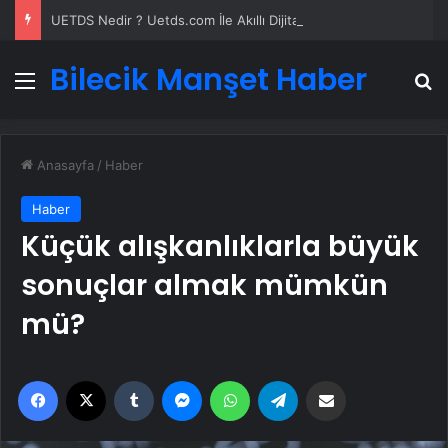
UETDS Nedir ? Uetds.com İle Akıllı Dijital Taşımacılık Yazılımı
Bilecik Manşet Haber
Menü
A
Anasayfa
/
Haber
Haber
Küçük alışkanlıklarla büyük
sonuçlar almak mümkün
mü?
Facebook
X
Tumblr
Messenger
WhatsApp
Telegram
Email'den paylaş