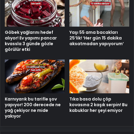
Göbek yağlarını hedef
Yaşı 55 ama bacakları
alıyor! Ev yapımı pancar
25’lik! ‘Her gün 15 dakika
kvassla 3 günde gözle
aksatmadan yapıyorum’
görülür etki
Karnıyarık bu tarifle şov
Tıka basa dolu çöp
yapıyor! 200 derecede ne
kovasına 2 kaşık serpin! Bu
yağ çekiyor ne mide
kabuklar her şeyi emiyor
yakıyor