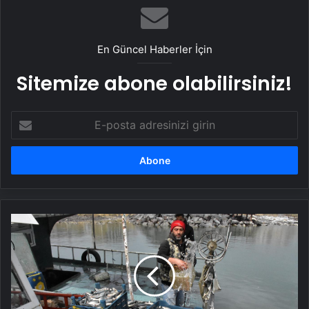
En Güncel Haberler İçin
Sitemize abone olabilirsiniz!
E-
posta
adresinizi
girin
Van
Gölü'nde
balıkçılar
av
yasağına
hazırlanıyor