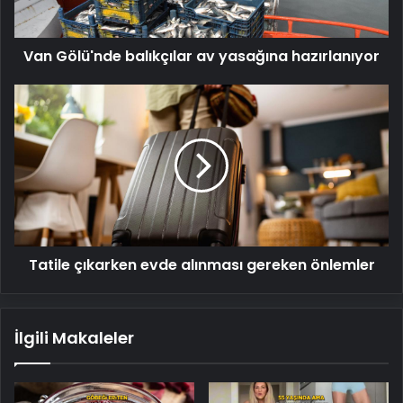
Van Gölü'nde balıkçılar av yasağına hazırlanıyor
Tatile
çıkarken
evde
alınması
gereken
önlemler
Tatile çıkarken evde alınması gereken önlemler
İlgili Makaleler