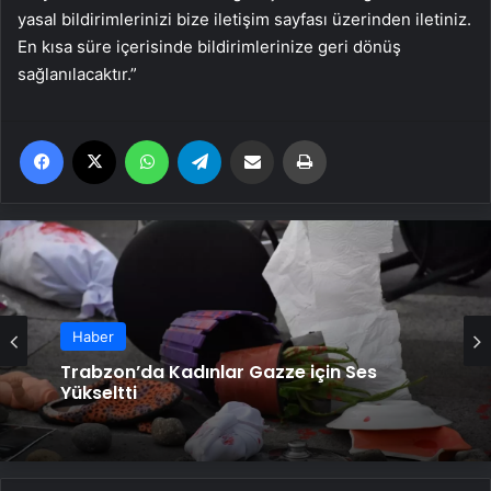
yasal bildirimlerinizi bize iletişim sayfası üzerinden iletiniz.
En kısa süre içerisinde bildirimlerinize geri dönüş
sağlanılacaktır.”
Facebook
X
WhatsApp
Telegram
Email'den paylaş
Yaz
Haber
Trabzon’da Kadınlar Gazze için Ses
Yükseltti