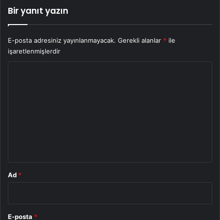
Bir yanıt yazın
E-posta adresiniz yayınlanmayacak.
Gerekli alanlar
*
ile
işaretlenmişlerdir
Y
o
r
u
m
*
Ad
*
E-posta
*