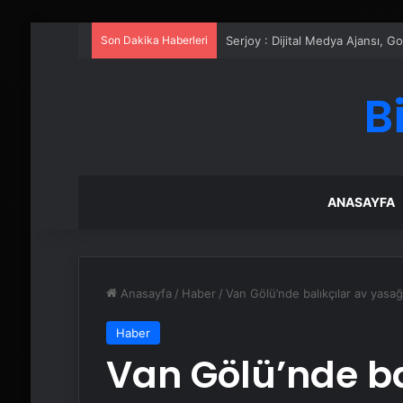
Son Dakika Haberleri
UETDS Nedir ? Uetds.com İle Akıll
B
ANASAYFA
Anasayfa
/
Haber
/
Van Gölü’nde balıkçılar av yasağ
Haber
Van Gölü’nde ba