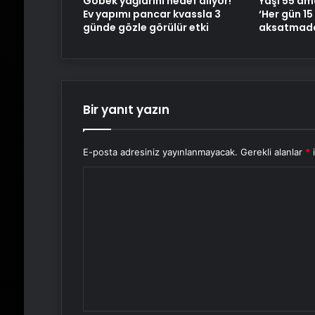
Göbek yağlarını hedef alıyor!
Yaşı 55 ama
Ev yapımı pancar kvassla 3
‘Her gün 15
günde gözle görülür etki
aksatmada
Bir yanıt yazın
E-posta adresiniz yayınlanmayacak.
Gerekli alanlar
*
i
Y
o
r
u
m
*