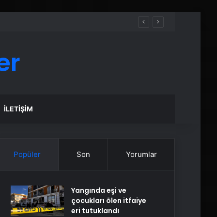
er
İLETIŞIM
Popüler
Son
Yorumlar
Yangında eşi ve
çocukları ölen itfaiye
eri tutuklandı