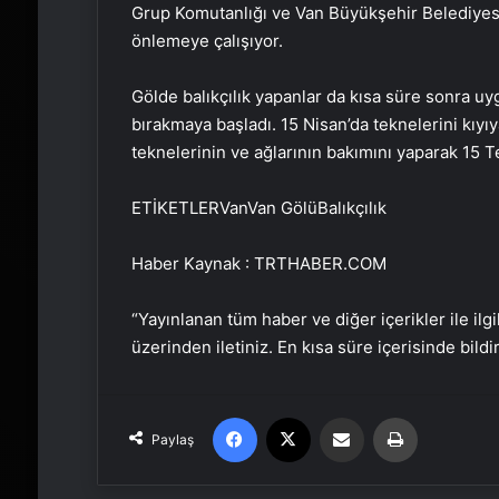
Grup Komutanlığı ve Van Büyükşehir Belediyesi 
önlemeye çalışıyor.
Gölde balıkçılık yapanlar da kısa süre sonra u
bırakmaya başladı. 15 Nisan’da teknelerini kıyı
teknelerinin ve ağlarının bakımını yaparak 15
ETİKETLERVanVan GölüBalıkçılık
Haber Kaynak : TRTHABER.COM
“Yayınlanan tüm haber ve diğer içerikler ile ilgil
üzerinden iletiniz. En kısa süre içerisinde bildi
Facebook
X
Email'den paylaş
Yaz
Paylaş