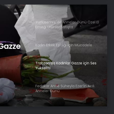
Anneler Günü Kutlandı
Yunusemre’de Anneler Günü Özel El
Emeği Ürünler Satışta
 Gazze
Kadın Erkek Eşitliği İçin Mücadele
Trabzon’da Kadınlar Gazze için Ses
Yükseltti
Fedakar Anne Süheyla Ezer’in Acılı
Anneler Günü
Samsat’ta Kadınlar El Becerilerini
Geliştiriyor