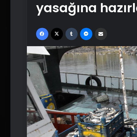
yasağına hazırl
Facebook
X
Tumblr
Messenger
Email'den paylaş