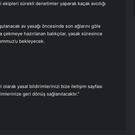
ekipleri sürekli denetimler yaparak kaçak avcılığı
ygulanacak av yasağı öncesinde son ağlarını göle
ya çekmeye hazırlanan balıkçılar, yasak süresince
 Temmuz’u bekleyecek.
Hakkari’de Kadınlara Safran Eğitimi
Kayseri’de kadın eşini bıçaklayarak
öldürdü
i olarak yasal bildirimlerinizi bize iletişim sayfası
rimlerinize geri dönüş sağlanılacaktır.”
Gölbaşı’nda El İşi Tasarımlarına İlgi
Artıyor
Sultangazi’de Hanzala Sezonu ve