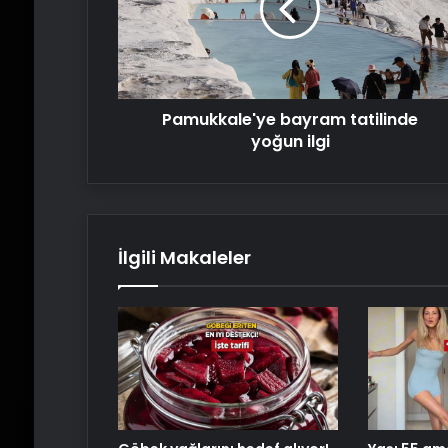
ilgi
Pamukkale'ye bayram tatilinde
yoğun ilgi
İlgili Makaleler