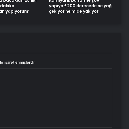
 bacakları 25’lik!
Karnıyarık bu tarifle şov
 dakika
yapıyor! 200 derecede ne yağ
Osmaniye’de Eşi Tarafından
n yapıyorum’
çekiyor ne mide yakıyor
Öldürülen Genç Kadın Toprağa
Verildi
le işaretlenmişlerdir