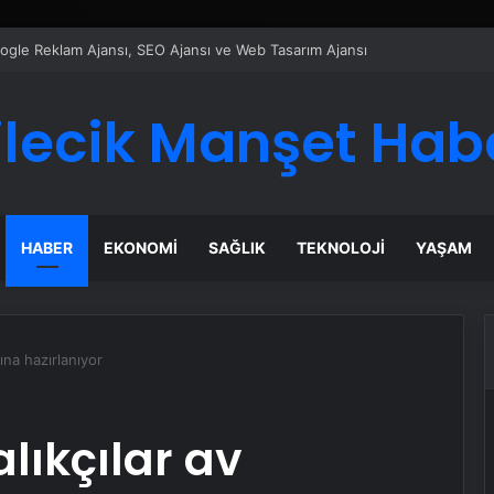
ı Dijital Taşımacılık Yazılımı
ilecik Manşet Hab
HABER
EKONOMI
SAĞLIK
TEKNOLOJI
YAŞAM
ına hazırlanıyor
lıkçılar av