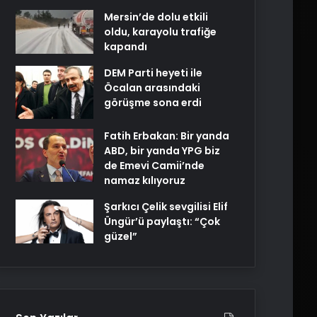
Mersin’de dolu etkili
oldu, karayolu trafiğe
kapandı
DEM Parti heyeti ile
Öcalan arasındaki
görüşme sona erdi
Fatih Erbakan: Bir yanda
ABD, bir yanda YPG biz
de Emevi Camii’nde
namaz kılıyoruz
Şarkıcı Çelik sevgilisi Elif
Üngür’ü paylaştı: “Çok
güzel”