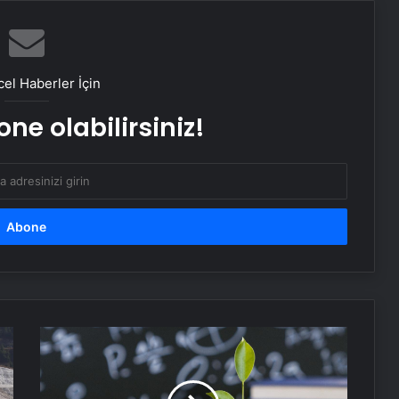
Osmaniye’de Eşi Tarafından
Öldürülen Genç Kadın Toprağa
el Haberler İçin
Verildi
ne olabilirsiniz!
Hakkari’de Kadınlara Safran Eğitimi
Kayseri’de kadın eşini bıçaklayarak
öldürdü
Gölbaşı’nda El İşi Tasarımlarına İlgi
Artıyor
Küçük
alışkanlıklarla
Sultangazi’de Hanzala Sezonu ve
büyük
Anneler Günü Kutlandı
sonuçlar