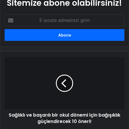
Sitemize abone olabilirsiniz!
E-
posta
adresinizi
girin
Sağlıklı
ve
başarılı
bir
okul
dönemi
için
bağışıklık
güçlendirecek
Sağlıklı ve başarılı bir okul dönemi için bağışıklık
10
öneri!
güçlendirecek 10 öneri!