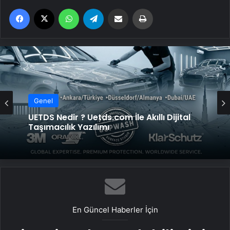
Facebook
X
WhatsApp
Telegram
Email'den paylaş
Yaz
Genel
UETDS Nedir ? Uetds.com İle Akıllı Dijital
Taşımacılık Yazılımı
En Güncel Haberler İçin