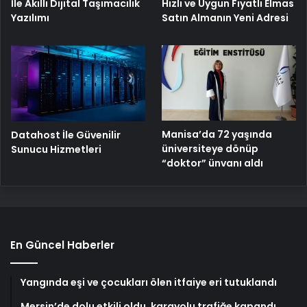
Hızlı ve Uygun Fiyatlı Elmas
İle Akıllı Dijital Taşımacılık
Satın Almanın Yeni Adresi
Yazılımı
Manisa’da 72 yaşında
Datahost İle Güvenilir
üniversiteye dönüp
Sunucu Hizmetleri
“doktor” ünvanı aldı
En Güncel Haberler
Yangında eşi ve çocukları ölen itfaiye eri tutuklandı
Mersin’de dolu etkili oldu, karayolu trafiğe kapandı