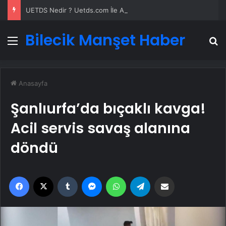
UETDS Nedir ? Uetds.com İle Akıllı Dijital Taşımacılık Yazılımı
Bilecik Manşet Haber
Menü
A
Anasayfa
Şanlıurfa’da bıçaklı kavga!
Acil servis savaş alanına
döndü
Facebook
X
Tumblr
Messenger
WhatsApp
Telegram
Email'den paylaş