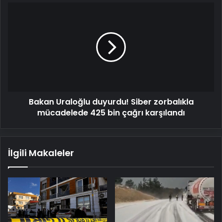
Bakan
Uraloğlu
duyurdu!
Siber
zorbalıkla
mücadelede
425
bin
çağrı
Bakan Uraloğlu duyurdu! Siber zorbalıkla
karşılandı
mücadelede 425 bin çağrı karşılandı
İlgili Makaleler