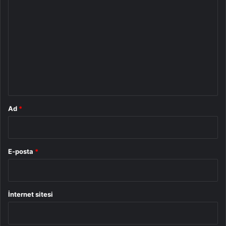
o
r
u
m
*
Ad
*
E-posta
*
İnternet sitesi