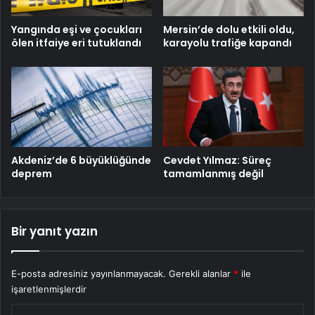
Mersin’de dolu etkili oldu,
Yangında eşi ve çocukları
karayolu trafiğe kapandı
ölen itfaiye eri tutuklandı
Cevdet Yılmaz: Süreç
Akdeniz’de 6 büyüklüğünde
tamamlanmış değil
deprem
Bir yanıt yazın
E-posta adresiniz yayınlanmayacak.
Gerekli alanlar
*
ile
işaretlenmişlerdir
Y