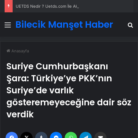
UETDS Nedir ? Uetds.com İle Akıllı Dijital Taşımacılık Yazılımı
Bilecik Manşet Haber
Menü
A
Anasayfa
Suriye Cumhurbaşkanı
Şara: Türkiye’ye PKK’nın
Suriye’de varlık
gösteremeyeceğine dair söz
verdik
Facebook
X
Tumblr
Messenger
WhatsApp
Telegram
Email'den paylaş