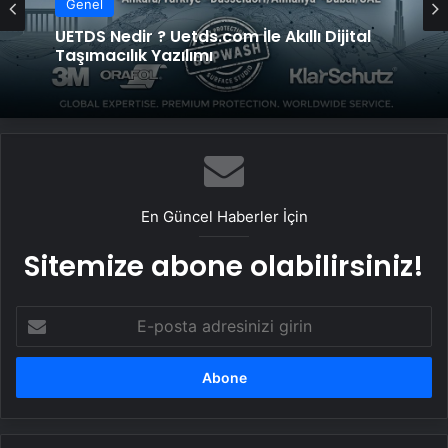
Genel
UETDS Nedir ? Uetds.com İle Akıllı Dijital
Taşımacılık Yazılımı
En Güncel Haberler İçin
Sitemize abone olabilirsiniz!
E-
posta
adresinizi
girin