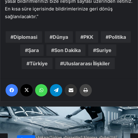
yasal bildirimlerinizi bize iletişim sayfası üzerinden iletiniz.
En kısa süre içerisinde bildirimlerinize geri dönüş
sağlanılacaktır.”
Diplomasi
Dünya
PKK
Politika
Şara
Son Dakika
Suriye
Türkiye
Uluslararası İlişkiler
Facebook
X
WhatsApp
Telegram
Email'den paylaş
Yaz