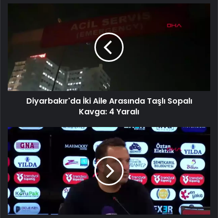
Diyarbakır'da
İki
Aile
Arasında
Taşlı
Sopalı
Kavga:
4
Yaralı
Diyarbakır'da İki Aile Arasında Taşlı Sopalı
Kavga: 4 Yaralı
Gaziantep
FK
1-
0
Galatasaray:
Teknik
Direktörlerin
Değerlendirmeleri