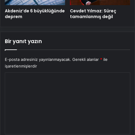
Cevdet Yılmaz: Süreç
Akdeniz’de 6 büyüklüğünde
tamamlanmış değil
deprem
Bir yanıt yazın
E-posta adresiniz yayınlanmayacak.
Gerekli alanlar
*
ile
işaretlenmişlerdir
Y
o
r
u
m
*