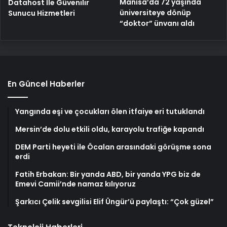
Manisa’da 72 yaşında
Datahost İle Güvenilir
üniversiteye dönüp
Sunucu Hizmetleri
“doktor” ünvanı aldı
En Güncel Haberler
Yangında eşi ve çocukları ölen itfaiye eri tutuklandı
Mersin’de dolu etkili oldu, karayolu trafiğe kapandı
DEM Parti heyeti ile Öcalan arasındaki görüşme sona
erdi
Fatih Erbakan: Bir yanda ABD, bir yanda YPG biz de
Emevi Camii’nde namaz kılıyoruz
Şarkıcı Çelik sevgilisi Elif Üngür’ü paylaştı: “Çok güzel”