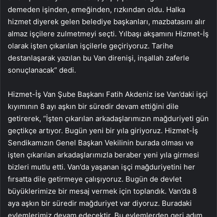
demeden işinden, emeğinden, rızkından oldu. Halka
hizmet diyerek gelen belediye başkanları, mazbatasını alır
almaz işçilere zulmetmeyi seçti. Yılbaşı akşamını Hizmet-İş
olarak işten çıkarılan işçilerle geçiriyoruz. Tarihe
destanlaşarak yazılan bu Van direnişi, inşallah zaferle
sonuçlanacak” dedi.
Hizmet-İş Van Şube Başkanı Fatih Akdeniz ise Van’daki işçi
kıyımının 8 ayı aşkın bir süredir devam ettiğini dile
getirerek, “İşten çıkarılan arkadaşlarımızın mağduriyeti gün
geçtikçe artıyor. Bugün yeni bir yıla giriyoruz. Hizmet-İş
Sendikamızın Genel Başkan Vekilinin burada olması ve
işten çıkarılan arkadaşlarımızla beraber yeni yıla girmesi
bizleri mutlu etti. Van’da yaşanan işçi mağduriyetini her
fırsatta dile getirmeye çalışıyoruz. Bugün de devlet
büyüklerimize bir mesaj vermek için toplandık. Van’da 8
aya aşkın bir süredir mağduriyet var diyoruz. Buradaki
eylemlerimiz devam edecektir. Bu eylemlerden geri adım