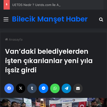
UETDS Nedir ? Uetds.com İle Akıllı Dijital Taşımacılık Yazılımı
Bilecik Manşet Haber
Menü
A
Anasayfa
Van’daki belediyelerden
işten çıkarılanlar yeni yıla
işsiz girdi
Facebook
X
Tumblr
Messenger
WhatsApp
Telegram
Email'den paylaş