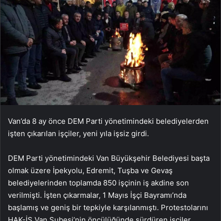
Van’da 8 ay önce DEM Parti yönetimindeki belediyelerden
işten çıkarılan işçiler, yeni yıla işsiz girdi.
DEM Parti yönetimindeki Van Büyükşehir Belediyesi başta
olmak üzere İpekyolu, Edremit, Tuşba ve Gevaş
belediyelerinden toplamda 850 işçinin iş akdine son
verilmişti. İşten çıkarmalar, 1 Mayıs İşçi Bayramı’nda
başlamış ve geniş bir tepkiyle karşılanmıştı. Protestolarını
HAK-İŞ Van Şubesi’nin öncülüğünde sürdüren işçiler,