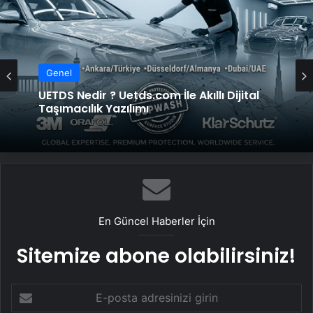
Genel
UETDS Nedir ? Uetds.com İle Akıllı Dijital
Taşımacılık Yazılımı
En Güncel Haberler İçin
Sitemize abone olabilirsiniz!
E-
posta