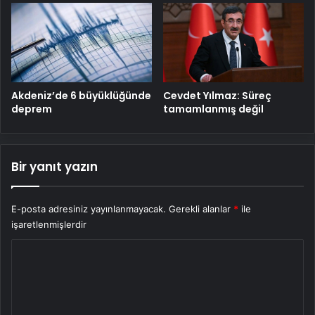
Cevdet Yılmaz: Süreç
Akdeniz’de 6 büyüklüğünde
tamamlanmış değil
deprem
Bir yanıt yazın
E-posta adresiniz yayınlanmayacak.
Gerekli alanlar
*
ile
işaretlenmişlerdir
Y
o
r
u