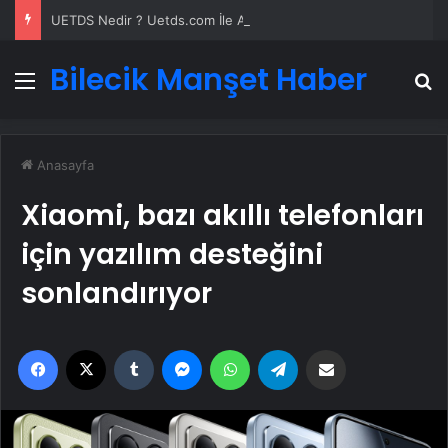
UETDS Nedir ? Uetds.com İle Akıllı Dijital Taşımacılık Yazılımı
Bilecik Manşet Haber
Menü
A
Anasayfa
Xiaomi, bazı akıllı telefonları
için yazılım desteğini
sonlandırıyor
Facebook
X
Tumblr
Messenger
WhatsApp
Telegram
Email'den paylaş