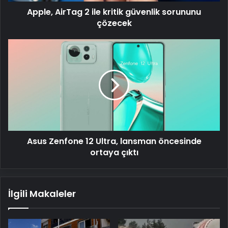
Apple, AirTag 2 ile kritik güvenlik sorununu
çözecek
Asus
Zenfone
12
Ultra,
lansman
öncesinde
ortaya
çıktı
Asus Zenfone 12 Ultra, lansman öncesinde
ortaya çıktı
İlgili Makaleler