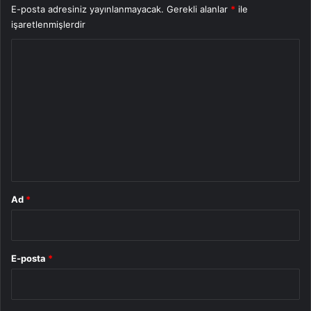
E-posta adresiniz yayınlanmayacak.
Gerekli alanlar
*
ile
işaretlenmişlerdir
Y
o
r
u
m
*
Ad
*
E-posta
*