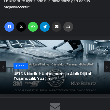
En kısa süre içerisinde bildirimlerinize geri dönüş
sağlanılacaktır.”
Facebook
X
WhatsApp
Telegram
Email'den paylaş
Yaz
Genel
UETDS Nedir ? Uetds.com İle Akıllı Dijital
Taşımacılık Yazılımı