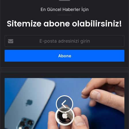
En Güncel Haberler İçin
Sitemize abone olabilirsiniz!
E-
posta
adresinizi
girin
Apple,
AirTag
2
ile
kritik
güvenlik
sorununu
çözecek