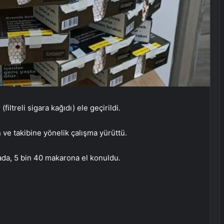
iltreli sigara kağıdı) ele geçirildi.
Hakkari’de Kadınlara Safran Eğitimi
 ve takibine yönelik çalışma yürüttü.
mada, 5 bin 40 makarona el konuldu.
Kayseri’de kadın eşini bıçaklayarak
öldürdü
Gölbaşı’nda El İşi Tasarımlarına İlgi
Artıyor