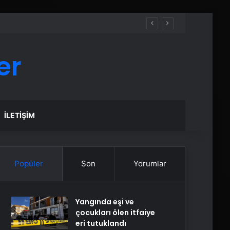
er
İLETIŞIM
Popüler
Son
Yorumlar
Yangında eşi ve
çocukları ölen itfaiye
eri tutuklandı