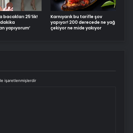
Samsat’ta Kadınlar El Becerilerini
Geliştiriyor
 bacakları 25’lik!
Karnıyarık bu tarifle şov
 dakika
yapıyor! 200 derecede ne yağ
Osmaniye’de Eşi Tarafından
n yapıyorum’
çekiyor ne mide yakıyor
Öldürülen Genç Kadın Toprağa
Verildi
le işaretlenmişlerdir