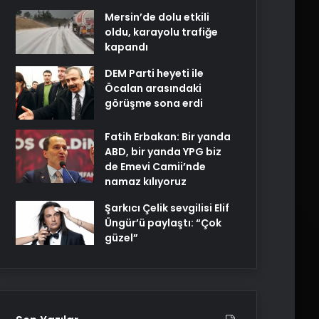
Mersin’de dolu etkili
oldu, karayolu trafiğe
kapandı
DEM Parti heyeti ile
Öcalan arasındaki
görüşme sona erdi
Fatih Erbakan: Bir yanda
ABD, bir yanda YPG biz
de Emevi Camii’nde
namaz kılıyoruz
Şarkıcı Çelik sevgilisi Elif
Üngür’ü paylaştı: “Çok
güzel”