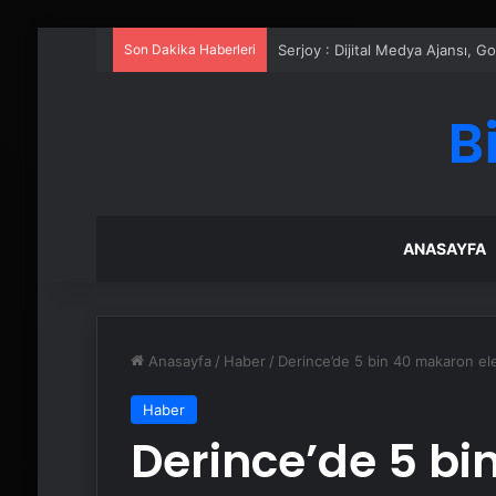
Son Dakika Haberleri
UETDS Nedir ? Uetds.com İle Akıll
B
ANASAYFA
Anasayfa
/
Haber
/
Derince’de 5 bin 40 makaron ele 
Haber
Derince’de 5 bi