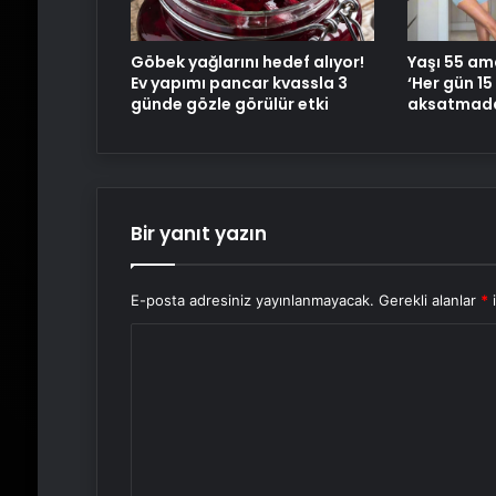
Göbek yağlarını hedef alıyor!
Yaşı 55 ama
Ev yapımı pancar kvassla 3
‘Her gün 15
günde gözle görülür etki
aksatmada
Bir yanıt yazın
E-posta adresiniz yayınlanmayacak.
Gerekli alanlar
*
i
Y
o
r
u
m