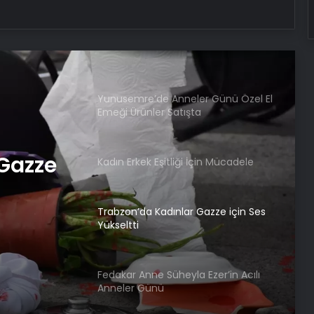
Sultangazi’de Hanzala Sezonu ve
Anneler Günü Kutlandı
Yunusemre’de Anneler Günü Özel El
Emeği Ürünler Satışta
 Gazze
Kadın Erkek Eşitliği İçin Mücadele
Trabzon’da Kadınlar Gazze için Ses
Yükseltti
Fedakar Anne Süheyla Ezer’in Acılı
Anneler Günü