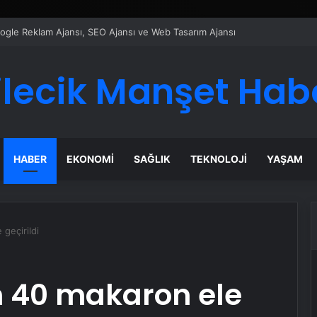
ı Dijital Taşımacılık Yazılımı
ilecik Manşet Hab
HABER
EKONOMI
SAĞLIK
TEKNOLOJI
YAŞAM
geçirildi
n 40 makaron ele