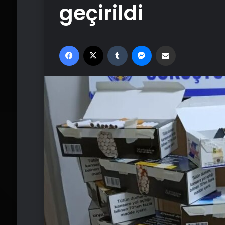
geçirildi
Facebook
X
Tumblr
Messenger
Email'den paylaş