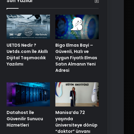
Son Yazılar
UETDS Nedir ?
Bigo Elmas Bayi –
Uetds.com İle Akıllı
Güvenli, Hızlı ve
Dijital Taşımacılık
Uygun Fiyatlı Elmas
Yazılımı
Satın Almanın Yeni
Adresi
Manisa’da 72
Datahost İle
yaşında
Güvenilir Sunucu
üniversiteye dönüp
Hizmetleri
“doktor” ünvanı