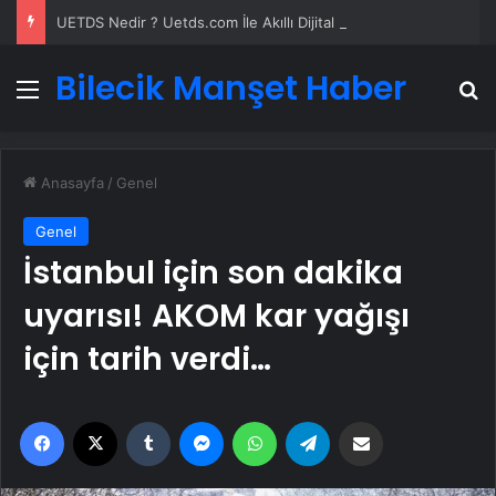
UETDS Nedir ? Uetds.com İle Akıllı Dijital Taşımacılık Yazılımı
Bilecik Manşet Haber
Menü
A
Anasayfa
/
Genel
Genel
İstanbul için son dakika
uyarısı! AKOM kar yağışı
için tarih verdi…
Facebook
X
Tumblr
Messenger
WhatsApp
Telegram
Email'den paylaş