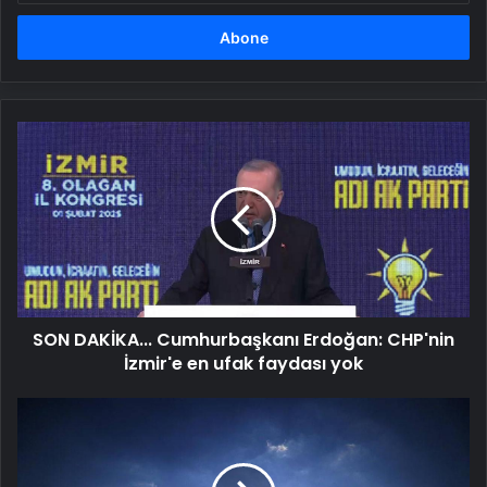
adresinizi
girin
SON
DAKİKA...
Cumhurbaşkanı
Erdoğan:
CHP'nin
İzmir'e
en
ufak
faydası
SON DAKİKA... Cumhurbaşkanı Erdoğan: CHP'nin
yok
İzmir'e en ufak faydası yok
MSB:
Irak'ın
kuzeyinde
2