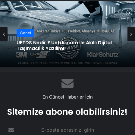
Genel
Genel
UETDS Nedir ? Uetds.com İle Akıllı Dijital
Taşımacılık Yazılımı
Bigo Elmas Bayi – Güvenli, Hızlı ve Uygun
Fiyatlı Elmas Satın Almanın Yeni Adresi
En Güncel Haberler İçin
Sitemize abone olabilirsiniz!
E-
posta