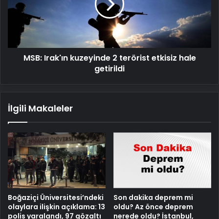
terörist
etkisiz
hale
getirildi
MSB: Irak'ın kuzeyinde 2 terörist etkisiz hale
getirildi
İlgili Makaleler
Son dakika deprem mi
Boğaziçi Üniversitesi’ndeki
oldu? Az önce deprem
olaylara ilişkin açıklama: 13
nerede oldu? İstanbul,
polis yaralandı, 97 gözaltı