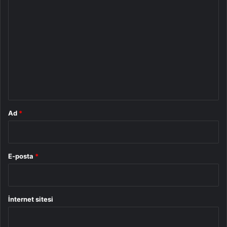
Y
o
r
u
m
*
Ad
*
E-posta
*
İnternet sitesi