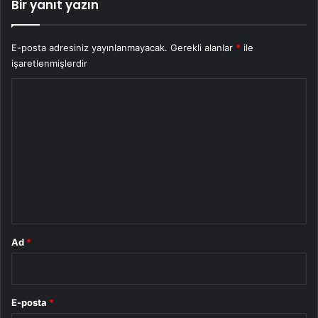
Bir yanıt yazın
E-posta adresiniz yayınlanmayacak.
Gerekli alanlar
*
ile
işaretlenmişlerdir
Y
o
r
u
m
*
Ad
*
E-posta
*