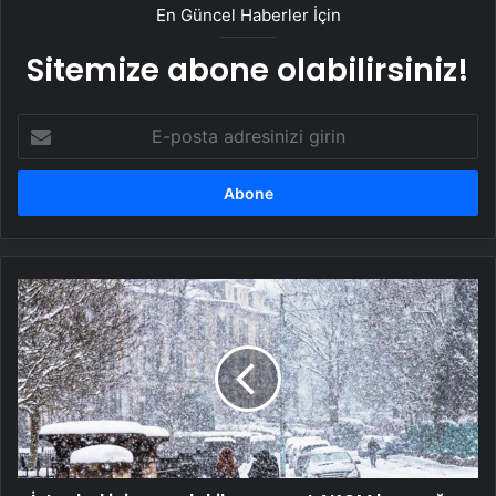
En Güncel Haberler İçin
Sitemize abone olabilirsiniz!
E-
posta
adresinizi
girin
İstanbul
için
son
dakika
uyarısı!
AKOM
kar
yağışı
için