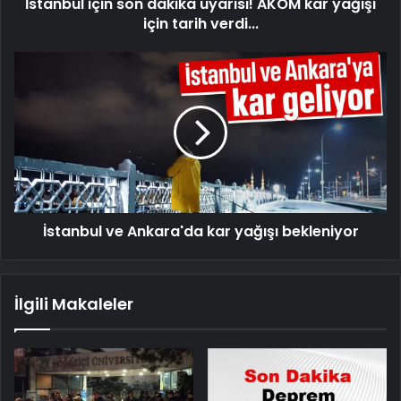
İstanbul için son dakika uyarısı! AKOM kar yağışı
tarih
verdi...
için tarih verdi...
İstanbul
ve
Ankara'da
kar
yağışı
bekleniyor
İstanbul ve Ankara'da kar yağışı bekleniyor
İlgili Makaleler