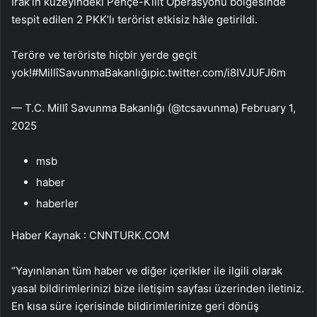
Irak’ın kuzeyindeki Pençe-Kilit Operasyonu bölgesinde
tespit edilen 2 PKK’lı terörist etkisiz hâle getirildi.
Teröre ve teröriste hiçbir yerde geçit
yok!#MillîSavunmaBakanlığıpic.twitter.com/i8IVJUFJ6m
— T.C. Millî Savunma Bakanlığı (@tcsavunma) February 1,
2025
msb
haber
haberler
Haber Kaynak : CNNTURK.COM
“Yayınlanan tüm haber ve diğer içerikler ile ilgili olarak
yasal bildirimlerinizi bize iletişim sayfası üzerinden iletiniz.
En kısa süre içerisinde bildirimlerinize geri dönüş