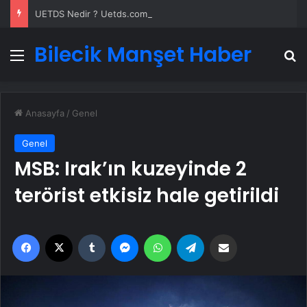
UETDS Nedir ? Uetds.com İle Akıllı Dijital Taşımacılık Yazılımı
Bilecik Manşet Haber
Menü
A
Anasayfa
/
Genel
Genel
MSB: Irak’ın kuzeyinde 2
terörist etkisiz hale getirildi
Facebook
X
Tumblr
Messenger
WhatsApp
Telegram
Email'den paylaş