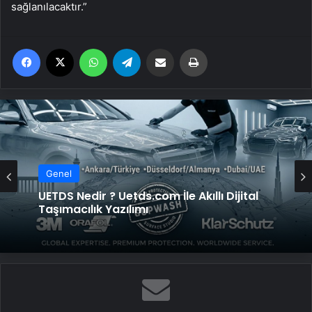
sağlanılacaktır.”
Facebook
X
WhatsApp
Telegram
Email'den paylaş
Yaz
Genel
UETDS Nedir ? Uetds.com İle Akıllı Dijital
Taşımacılık Yazılımı