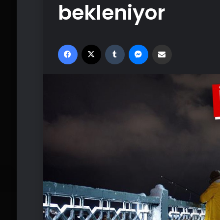
bekleniyor
Facebook
X
Tumblr
Messenger
Email'den paylaş