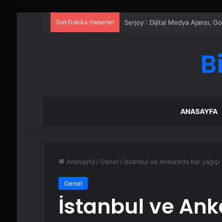
Son Dakika Haberleri
UETDS Nedir ? Uetds.com İle Akıll
B
ANASAYFA
Anasayfa
/
Genel
/
İstanbul ve Ankara’da kar yağışı
Genel
İstanbul ve Ank