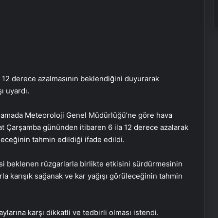
ila 12 derece azalmasının beklendiğini duyurarak
ı uyardı.
ıklamada Meteoroloji Genel Müdürlüğü’ne göre hava
at Çarşamba gününden itibaren 6 ila 12 derece azalarak
ceğinin tahmin edildiği ifade edildi.
 beklenen rüzgarlarla birlikte etkisini sürdürmesinin
rla karışık sağanak ve kar yağışı görüleceğinin tahmin
Yangında eşi ve çocukları ölen
itfaiye eri tutuklandı
larına karşı dikkatli ve tedbirli olması istendi.