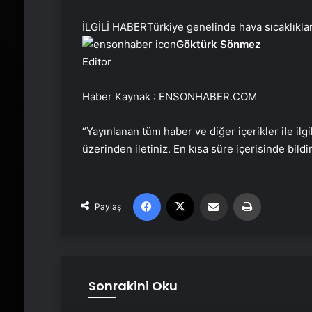
İLGİLİ HABER
Türkiye genelinde hava sıcaklıklar
Göktürk Sönmez
Editor
Haber Kaynak : ENSONHABER.COM
“Yayınlanan tüm haber ve diğer içerikler ile ilgil
üzerinden iletiniz. En kısa süre içerisinde bildi
Facebook
X
Email'den paylaş
Yaz
Paylaş
Sonrakini Oku