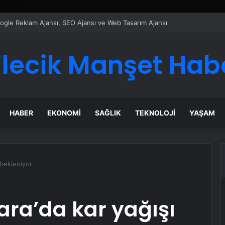
ı Dijital Taşımacılık Yazılımı
ilecik Manşet Hab
HABER
EKONOMI
SAĞLIK
TEKNOLOJI
YAŞAM
 bekleniyor
ara’da kar yağışı