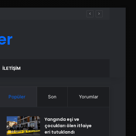
er
İLETIŞIM
Popüler
Son
Yorumlar
Yangında eşi ve
çocukları ölen itfaiye
eri tutuklandı