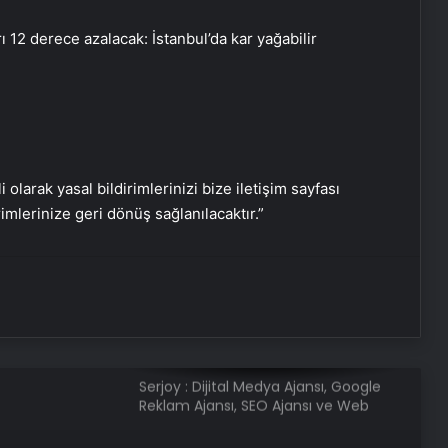
ı 12 derece azalacak: İstanbul’da kar yağabilir
Mersin’de dolu etkili oldu, karayolu
trafiğe kapandı
Akdeniz’de 6 büyüklüğünde deprem
i olarak yasal bildirimlerinizi bize iletişim sayfası
Cevdet Yılmaz: Süreç
rimlerinize geri dönüş sağlanılacaktır.”
tamamlanmış değil
Zabıtanın yakaladığı dilencinin
üzerinden 50 bin TL çıktı
Serjoy : Dijital Medya Ajansı, Google
Reklam Ajansı, SEO Ajansı ve Web
Tasarım Ajansı