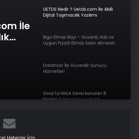
UETDS Nedir ? Uetds.com İle Akıllı
Dijital Taşımacılık Yazılımı
com İle
lık
Bigo Elmas Bayi – Güvenli, Hızlı ve
Uygun Fiyatlı Elmas Satın Almanın
Yeni Adresi
Datahost İle Güvenilir Sunucu
Hizmetleri
Sivas’ta KKKA tanısı konulan 8
kişiden 1’i hayatını kaybetti
Yangında eşi ve çocukları ölen
itfaiye eri tutuklandı
el Haberler İçin