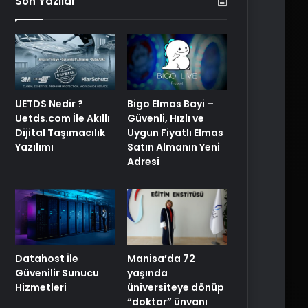
Son Yazılar
UETDS Nedir ?
Bigo Elmas Bayi –
Uetds.com İle Akıllı
Güvenli, Hızlı ve
Dijital Taşımacılık
Uygun Fiyatlı Elmas
Yazılımı
Satın Almanın Yeni
Adresi
Manisa’da 72
Datahost İle
yaşında
Güvenilir Sunucu
üniversiteye dönüp
Hizmetleri
“doktor” ünvanı