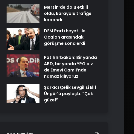
Mersin’de dolu etkili
oldu, karayolu trafiğe
kapandı
DEM Parti heyeti ile
Öcalan arasındaki
görüşme sona erdi
Fatih Erbakan: Bir yanda
ABD, bir yanda YPG biz
de Emevi Camii’nde
namaz kılıyoruz
Şarkıcı Çelik sevgilisi Elif
Üngür’ü paylaştı: “Çok
güzel”