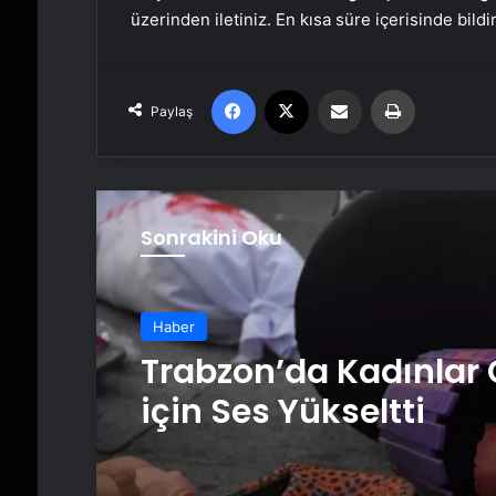
üzerinden iletiniz. En kısa süre içerisinde bildi
Facebook
X
Email'den paylaş
Yaz
Paylaş
Sonrakini Oku
Haber
Trabzon’da Kadınlar
için Ses Yükseltti