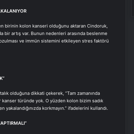
AKALANIYOR
en birinin kolon kanseri olduğunu aktaran Cindoruk,
da bir artış var. Bunun nedenleri arasında beslenme
 bozulması ve immün sistemini etkileyen stres faktörü
K”
stalık olduğuna dikkati çekerek, “Tam zamanında
bir kanser türünde yok. O yüzden kolon bizim sadık
n yakalandığınızda korkmayın.” ifadelerini kullandı.
YAPTIRMALI”