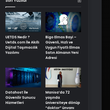
Son Yazılar
UETDS Nedir ?
Bigo Elmas Bayi –
Uetds.com İle Akıllı
Güvenli, Hızlı ve
Dijital Taşımacılık
Uygun Fiyatlı Elmas
Yazılımı
Satın Almanın Yeni
Adresi
Manisa’da 72
Datahost İle
yaşında
Güvenilir Sunucu
üniversiteye dönüp
Hizmetleri
“doktor” ünvanı