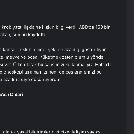
robiyata ilişkisine ilişkin bilgi verdi. ABD’de 150 bin
akan, şunları kaydetti:
anseri riskinin ciddi şekilde azaldığı gösteriliyor.
ze, meyve ve posalı tüketmek zaten olumlu yönde
sı var. Ülke olarak bu şansımızı kullanmalıyız. Haftada
kolonoskopi taramamızı hem de beslenmemizi bu
de azaltırız diye düşünüyorum.
Aslı Didari
Hakkari’de Kadınlara Safran Eğitimi
Kayseri’de kadın eşini bıçaklayarak
öldürdü
i olarak yasal bildirimlerinizi bize iletişim sayfası