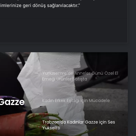
rimlerinize geri dönüş sağlanılacaktır.”
Gölbaşı’nda El İşi Tasarımlarına İlgi
Artıyor
Sultangazi’de Hanzala Sezonu ve
Anneler Günü Kutlandı
Yunusemre’de Anneler Günü Özel El
Emeği Ürünler Satışta
 Gazze
Kadın Erkek Eşitliği İçin Mücadele
Trabzon’da Kadınlar Gazze için Ses
Yükseltti