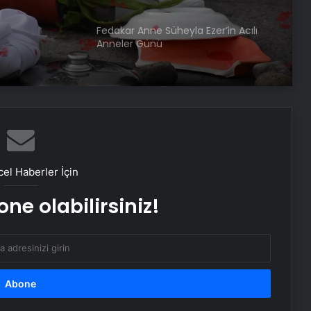
Fedakar Anne Süheyla Ezer’in Acılı
Anneler Günü
Samsat’ta Kadınlar El Becerilerini
Geliştiriyor
Osmaniye’de Eşi Tarafından
Öldürülen Genç Kadın Toprağa
el Haberler İçin
Verildi
ne olabilirsiniz!
Hakkari’de Kadınlara Safran Eğitimi
Kayseri’de kadın eşini bıçaklayarak
öldürdü