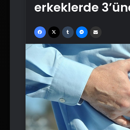
erkeklerde 3’ün
Facebook
X
Tumblr
Messenger
Email'den paylaş