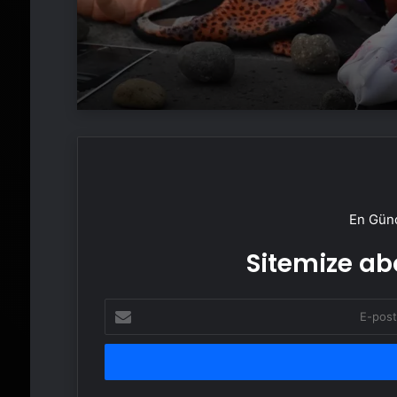
En Günc
Sitemize abo
E-
posta
adresinizi
girin