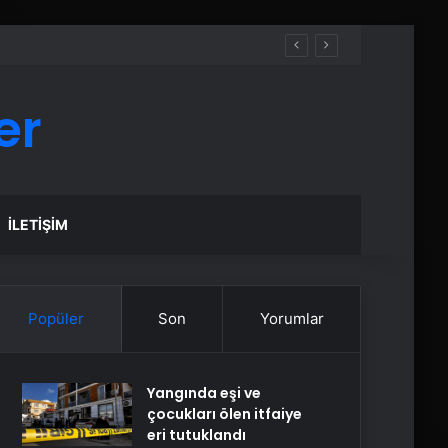
er
İLETIŞIM
Popüler
Son
Yorumlar
Yangında eşi ve
çocukları ölen itfaiye
eri tutuklandı