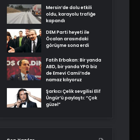
Mersin’de dolu etkili
oldu, karayolu trafiğe
kapandı
DEM Parti heyeti ile
Öcalan arasındaki
görüşme sona erdi
Fatih Erbakan: Bir yanda
ABD, bir yanda YPG biz
de Emevi Camii’nde
namaz kılıyoruz
Şarkıcı Çelik sevgilisi Elif
Üngür’ü paylaştı: “Çok
güzel”