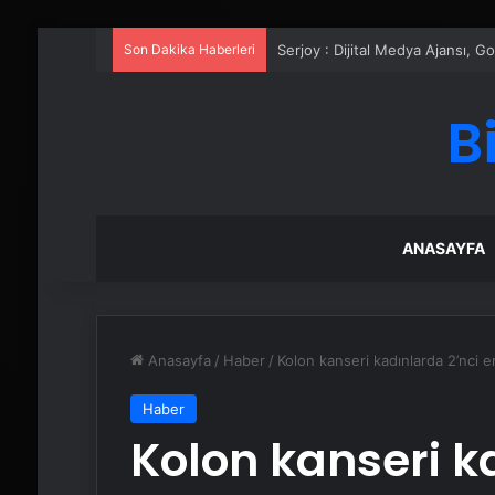
Son Dakika Haberleri
UETDS Nedir ? Uetds.com İle Akıll
B
ANASAYFA
Anasayfa
/
Haber
/
Kolon kanseri kadınlarda 2’nci e
Haber
Kolon kanseri k