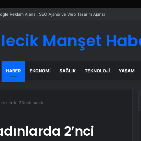
ı Dijital Taşımacılık Yazılımı
ilecik Manşet Hab
HABER
EKONOMI
SAĞLIK
TEKNOLOJI
YAŞAM
rkeklerde 3’üncü sırada
adınlarda 2’nci