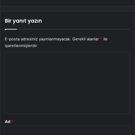
Bir yanıt yazın
E-posta adresiniz yayınlanmayacak.
Gerekli alanlar
*
ile
işaretlenmişlerdir
Y
o
r
u
m
*
Ad
*