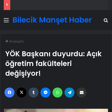
Bilecik Manşet Haber
Menü
A
Anasayfa
YÖK Başkanı duyurdu: Açık
öğretim fakülteleri
değişiyor!
Facebook
X
Tumblr
Messenger
WhatsApp
Telegram
Email'den paylaş