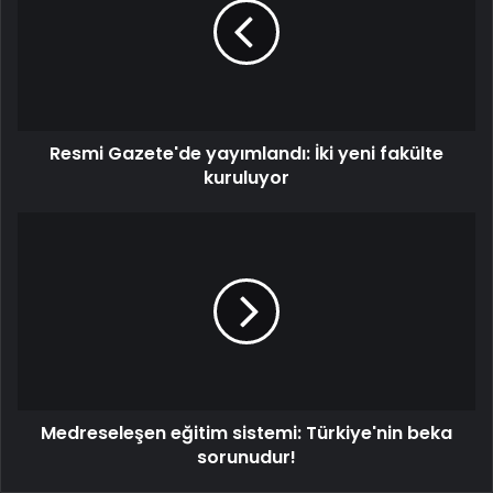
İki
yeni
fakülte
kuruluyor
Resmi Gazete'de yayımlandı: İki yeni fakülte
kuruluyor
Medreseleşen
eğitim
sistemi:
Türkiye'nin
beka
sorunudur!
Medreseleşen eğitim sistemi: Türkiye'nin beka
sorunudur!