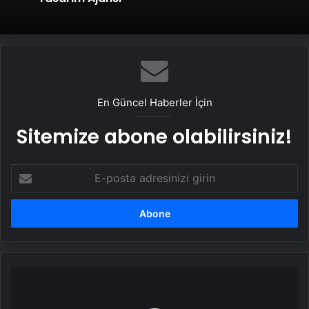
En Güncel Haberler İçin
Sitemize abone olabilirsiniz!
E-
posta
adresinizi
girin
Resmi
Gazete'de
yayımlandı: