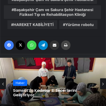
Başakşehir Çam ve Sakura Şehir Hastanesi
Fiziksel Tıp ve Rehabilitasyon Kliniği
HAREKET KABİLİYETİ
Yürüme robotu
Facebook
X
WhatsApp
Telegram
Email'den paylaş
Yaz
Haber
Osmaniye’de Eşi Tarafından Öldürülen
Haber
Genç Kadın Toprağa Verildi