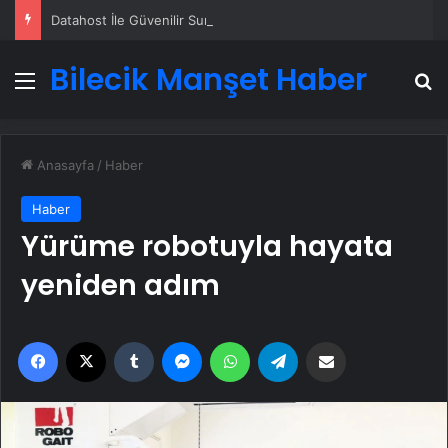
Datahost İle Güvenilir Sunucu Hizmetleri
Bilecik Manşet Haber
Menü
A
Anasayfa
/
Haber
Haber
Yürüme robotuyla hayata
yeniden adım
Facebook
X
Tumblr
Messenger
WhatsApp
Telegram
Email'den paylaş