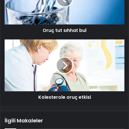
Oruç tut sıhhat bul
Kolesterole
oruç
etkisi
Kolesterole oruç etkisi
İlgili Makaleler