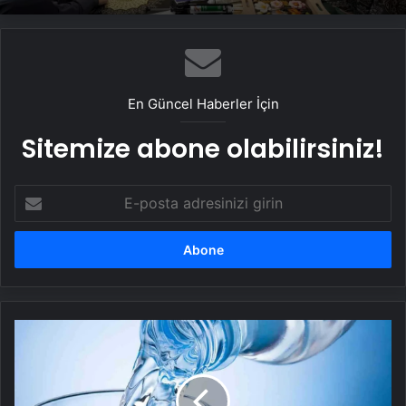
Samsat’ta Kadınlar El Becerilerini
Geliştiriyor
En Güncel Haberler İçin
Sitemize abone olabilirsiniz!
E-
posta
adresinizi
girin
Oruç
tut
sıhhat
bul