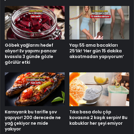
Göbek yağlarını hedef
Yaşı 55 ama bacakları
alıyor! Ev yapımı pancar
25’lik! ‘Her gün 15 dakika
kvassla 3 günde gözle
aksatmadan yapıyorum’
görülür etki
Karnıyarık bu tarifle şov
Tıka basa dolu çöp
yapıyor! 200 derecede ne
kovasına 2 kaşık serpin! Bu
yağ çekiyor ne mide
kabuklar her şeyi emiyor
yakıyor