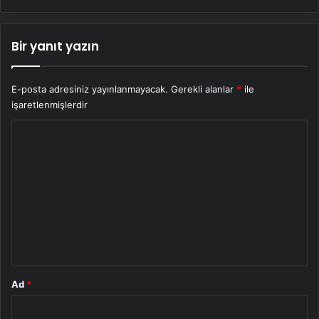
Bir yanıt yazın
E-posta adresiniz yayınlanmayacak.
Gerekli alanlar
*
ile
işaretlenmişlerdir
Y
o
r
u
m
*
Ad
*